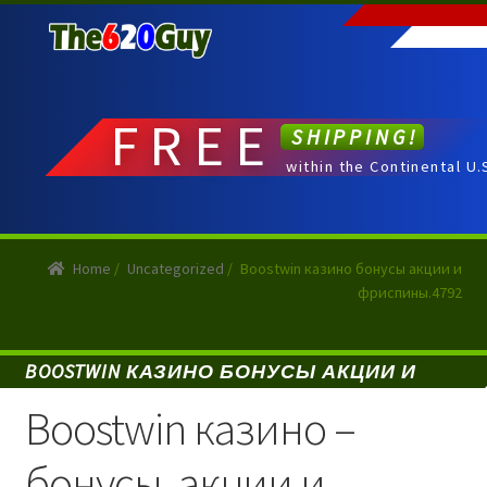
Skip
Skip
to
to
navigation
content
FREE
SHIPPING!
within the Continental U.
Home
/
Uncategorized
/
Boostwin казино бонусы акции и
фриспины.4792
BOOSTWIN КАЗИНО БОНУСЫ АКЦИИ И
Posted on
May 10, 2026
by
Kerry
ФРИСПИНЫ.4792
Boostwin казино –
бонусы, акции и