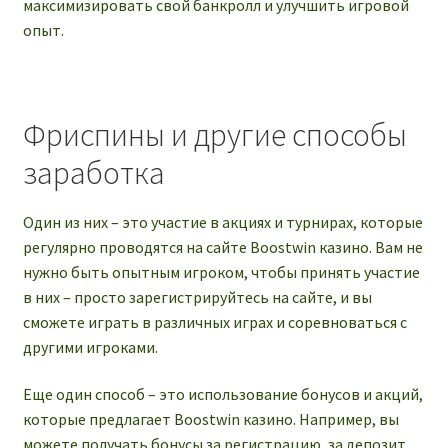
максимизировать свой банкролл и улучшить игровой
опыт.
Фриспины и другие способы
заработка
Один из них – это участие в акциях и турнирах, которые
регулярно проводятся на сайте Boostwin казино. Вам не
нужно быть опытным игроком, чтобы принять участие
в них – просто зарегистрируйтесь на сайте, и вы
сможете играть в различных играх и соревноваться с
другими игроками.
Еще один способ – это использование бонусов и акций,
которые предлагает Boostwin казино. Например, вы
можете получать бонусы за регистрацию, за депозит