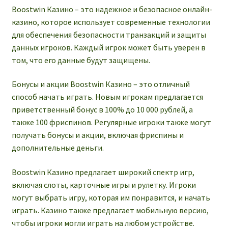
Boostwin Казино – это надежное и безопасное онлайн-
казино, которое использует современные технологии
для обеспечения безопасности транзакций и защиты
данных игроков. Каждый игрок может быть уверен в
том, что его данные будут защищены.
Бонусы и акции Boostwin Казино – это отличный
способ начать играть. Новым игрокам предлагается
приветственный бонус в 100% до 10 000 рублей, а
также 100 фриспинов. Регулярные игроки также могут
получать бонусы и акции, включая фриспины и
дополнительные деньги.
Boostwin Казино предлагает широкий спектр игр,
включая слоты, карточные игры и рулетку. Игроки
могут выбрать игру, которая им понравится, и начать
играть. Казино также предлагает мобильную версию,
чтобы игроки могли играть на любом устройстве.