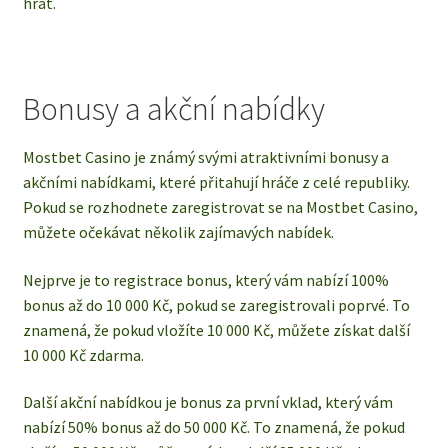
hrát.
Bonusy a akční nabídky
Mostbet Casino je známý svými atraktivními bonusy a
akčními nabídkami, které přitahují hráče z celé republiky.
Pokud se rozhodnete zaregistrovat se na Mostbet Casino,
můžete očekávat několik zajímavých nabídek.
Nejprve je to registrace bonus, který vám nabízí 100%
bonus až do 10 000 Kč, pokud se zaregistrovali poprvé. To
znamená, že pokud vložíte 10 000 Kč, můžete získat další
10 000 Kč zdarma.
Další akční nabídkou je bonus za první vklad, který vám
nabízí 50% bonus až do 50 000 Kč. To znamená, že pokud