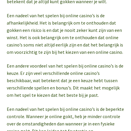
betekent dat je altijd kunt gokken wanneer je wilt.
Een nadeel van het spelen bij online casino’s is de
afhankelijkheid. Het is belangrijk om te onthouden dat
gokken een risico is en dat je nooit zeker kunt zijn van een
winst. Het is ook belangrijk om te onthouden dat online
casino’s soms niet altijd eerlijk zijn en dat het belangrijk is
om voorzichtig te zijn bij het kiezen van een online casino.
Een andere voordeel van het spelen bij online casino’s is de
keuze. Er zijn veel verschillende online casino’s
beschikbaar, wat betekent dat je een keuze hebt tussen
verschillende spellen en bonus’s. Dit maakt het mogelijk
om het spel te kiezen dat het beste bij je past.
Een nadeel van het spelen bij online casino’s is de beperkte
controle. Wanneer je online gokt, heb je minder controle
over de omstandigheden dan wanneer je in een fysieke
casino gokt. Dit kan leiden tot frustratie en