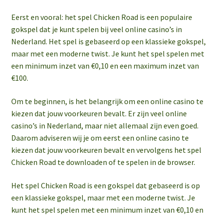
Eerst en vooral: het spel Chicken Road is een populaire
gokspel dat je kunt spelen bij veel online casino’s in
Nederland. Het spel is gebaseerd op een klassieke gokspel,
maar met een moderne twist. Je kunt het spel spelen met
een minimum inzet van €0,10 en een maximum inzet van
€100.
Om te beginnen, is het belangrijk om een online casino te
kiezen dat jouw voorkeuren bevalt. Er zijn veel online
casino’s in Nederland, maar niet allemaal zijn even goed.
Daarom adviseren wij je om eerst een online casino te
kiezen dat jouw voorkeuren bevalt en vervolgens het spel
Chicken Road te downloaden of te spelen in de browser.
Het spel Chicken Road is een gokspel dat gebaseerd is op
een klassieke gokspel, maar met een moderne twist. Je
kunt het spel spelen met een minimum inzet van €0,10 en