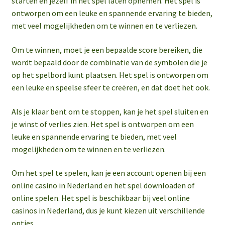
starten en jezelf in het spel laten opnemen. Het spel is
ontworpen om een leuke en spannende ervaring te bieden,
met veel mogelijkheden om te winnen en te verliezen.
Om te winnen, moet je een bepaalde score bereiken, die
wordt bepaald door de combinatie van de symbolen die je
op het spelbord kunt plaatsen. Het spel is ontworpen om
een leuke en speelse sfeer te creëren, en dat doet het ook.
Als je klaar bent om te stoppen, kan je het spel sluiten en
je winst of verlies zien. Het spel is ontworpen om een
leuke en spannende ervaring te bieden, met veel
mogelijkheden om te winnen en te verliezen.
Om het spel te spelen, kan je een account openen bij een
online casino in Nederland en het spel downloaden of
online spelen. Het spel is beschikbaar bij veel online
casinos in Nederland, dus je kunt kiezen uit verschillende
opties.