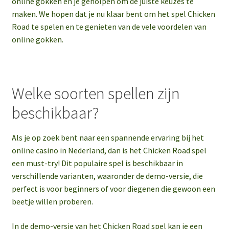
online gokken en je geholpen om de juiste keuzes te
maken. We hopen dat je nu klaar bent om het spel Chicken
Road te spelen en te genieten van de vele voordelen van
online gokken.
Welke soorten spellen zijn
beschikbaar?
Als je op zoek bent naar een spannende ervaring bij het
online casino in Nederland, dan is het Chicken Road spel
een must-try! Dit populaire spel is beschikbaar in
verschillende varianten, waaronder de demo-versie, die
perfect is voor beginners of voor diegenen die gewoon een
beetje willen proberen.
In de demo-versie van het Chicken Road spel kan je een