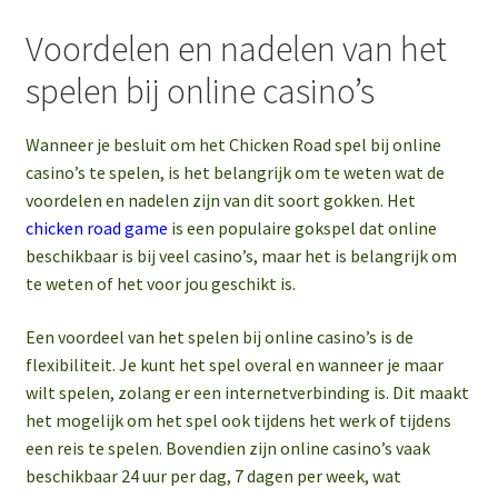
Voordelen en nadelen van het
spelen bij online casino’s
Wanneer je besluit om het Chicken Road spel bij online
casino’s te spelen, is het belangrijk om te weten wat de
voordelen en nadelen zijn van dit soort gokken. Het
chicken road game
is een populaire gokspel dat online
beschikbaar is bij veel casino’s, maar het is belangrijk om
te weten of het voor jou geschikt is.
Een voordeel van het spelen bij online casino’s is de
flexibiliteit. Je kunt het spel overal en wanneer je maar
wilt spelen, zolang er een internetverbinding is. Dit maakt
het mogelijk om het spel ook tijdens het werk of tijdens
een reis te spelen. Bovendien zijn online casino’s vaak
beschikbaar 24 uur per dag, 7 dagen per week, wat