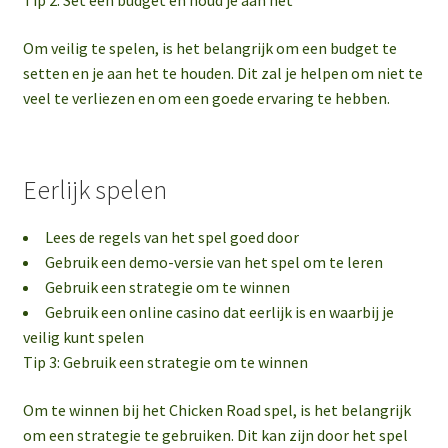
Tip 2: Set een budget en houd je aan het
Om veilig te spelen, is het belangrijk om een budget te
setten en je aan het te houden. Dit zal je helpen om niet te
veel te verliezen en om een goede ervaring te hebben.
Eerlijk spelen
Lees de regels van het spel goed door
Gebruik een demo-versie van het spel om te leren
Gebruik een strategie om te winnen
Gebruik een online casino dat eerlijk is en waarbij je
veilig kunt spelen
Tip 3: Gebruik een strategie om te winnen
Om te winnen bij het Chicken Road spel, is het belangrijk
om een strategie te gebruiken. Dit kan zijn door het spel