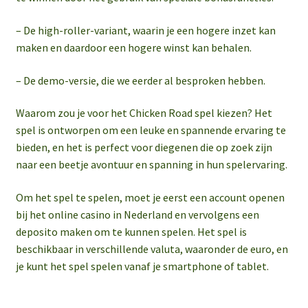
– De high-roller-variant, waarin je een hogere inzet kan
maken en daardoor een hogere winst kan behalen.
– De demo-versie, die we eerder al besproken hebben.
Waarom zou je voor het Chicken Road spel kiezen? Het
spel is ontworpen om een leuke en spannende ervaring te
bieden, en het is perfect voor diegenen die op zoek zijn
naar een beetje avontuur en spanning in hun spelervaring.
Om het spel te spelen, moet je eerst een account openen
bij het online casino in Nederland en vervolgens een
deposito maken om te kunnen spelen. Het spel is
beschikbaar in verschillende valuta, waaronder de euro, en
je kunt het spel spelen vanaf je smartphone of tablet.