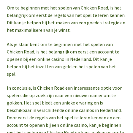
Om te beginnen met het spelen van Chicken Road, is het
belangrijk om eerst de regels van het spel te leren kennen.
Dit kan je helpen bij het maken van een goede strategie en
het maximaliseren van je winst.
Als je klaar bent om te beginnen met het spelen van
Chicken Road, is het belangrijk om eerst een account te
openen bij een online casino in Nederland. Dit kan je
helpen bij het inzetten van geld en het spelen van het
spel.
In conclusie, is Chicken Road een interessante optie voor
spelers die op zoek zijn naar een nieuwe manier om te
gokken. Het spel biedt een unieke ervaring en is
beschikbaar in verschillende online casinos in Nederland.
Door eerst de regels van het spel te leren kennen en een
account te openen bij een online casino, kan je beginnen
met het spelen van Chicken Road en kans maken op grote