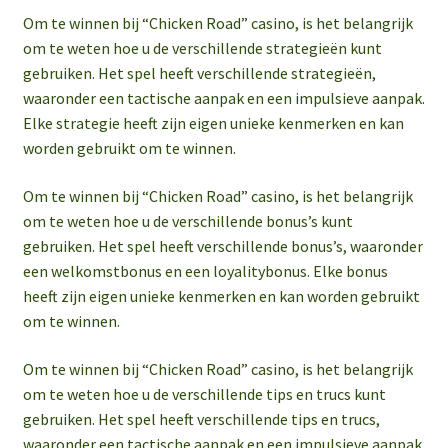
Om te winnen bij “Chicken Road” casino, is het belangrijk
om te weten hoe u de verschillende strategieën kunt
gebruiken. Het spel heeft verschillende strategieën,
waaronder een tactische aanpak en een impulsieve aanpak.
Elke strategie heeft zijn eigen unieke kenmerken en kan
worden gebruikt om te winnen.
Om te winnen bij “Chicken Road” casino, is het belangrijk
om te weten hoe u de verschillende bonus’s kunt
gebruiken. Het spel heeft verschillende bonus’s, waaronder
een welkomstbonus en een loyalitybonus. Elke bonus
heeft zijn eigen unieke kenmerken en kan worden gebruikt
om te winnen.
Om te winnen bij “Chicken Road” casino, is het belangrijk
om te weten hoe u de verschillende tips en trucs kunt
gebruiken. Het spel heeft verschillende tips en trucs,
waaronder een tactische aanpak en een impulsieve aanpak.