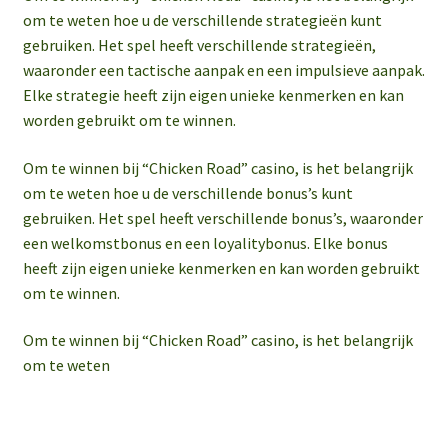
om te weten hoe u de verschillende strategieën kunt
gebruiken. Het spel heeft verschillende strategieën,
waaronder een tactische aanpak en een impulsieve aanpak.
Elke strategie heeft zijn eigen unieke kenmerken en kan
worden gebruikt om te winnen.
Om te winnen bij “Chicken Road” casino, is het belangrijk
om te weten hoe u de verschillende bonus’s kunt
gebruiken. Het spel heeft verschillende bonus’s, waaronder
een welkomstbonus en een loyalitybonus. Elke bonus
heeft zijn eigen unieke kenmerken en kan worden gebruikt
om te winnen.
Om te winnen bij “Chicken Road” casino, is het belangrijk
om te weten