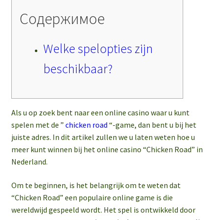
Содержимое
Welke spelopties zijn
beschikbaar?
Als u op zoek bent naar een online casino waar u kunt
spelen met de ”
chicken road
“-game, dan bent u bij het
juiste adres. In dit artikel zullen we u laten weten hoe u
meer kunt winnen bij het online casino “Chicken Road” in
Nederland.
Om te beginnen, is het belangrijk om te weten dat
“Chicken Road” een populaire online game is die
wereldwijd gespeeld wordt. Het spel is ontwikkeld door