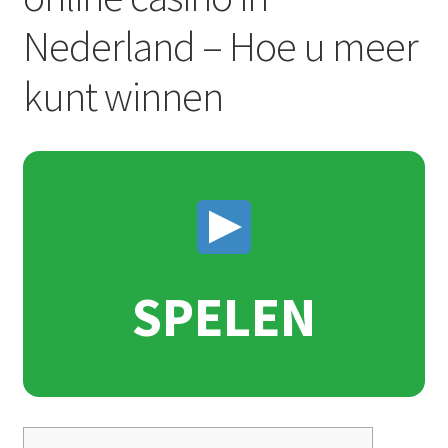
Nederland – Hoe u meer
kunt winnen
SPELEN