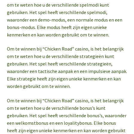
om te weten hoe u de verschillende spelmodi kunt
gebruiken. Het spel heeft verschillende spelmodi,
waaronder een demo-modus, een normale modus en een
bonus-modus. Elke modus heeft zijn eigen unieke
kenmerken en kan worden gebruikt om te winnen.
Om te winnen bij “Chicken Road” casino, is het belangrijk
om te weten hoe u de verschillende strategieën kunt
gebruiken. Het spel heeft verschillende strategieën,
waaronder een tactische aanpak en een impulsieve aanpak.
Elke strategie heeft zijn eigen unieke kenmerken en kan
worden gebruikt om te winnen.
Om te winnen bij “Chicken Road” casino, is het belangrijk
om te weten hoe u de verschillende bonus’s kunt
gebruiken. Het spel heeft verschillende bonus’s, waaronder
een welkomstbonus en een loyalitybonus. Elke bonus
heeft zijn eigen unieke kenmerken en kan worden gebruikt