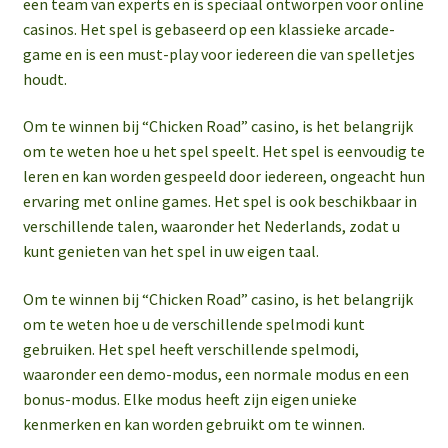
een team van experts en is speciaal ontworpen voor online
casinos. Het spel is gebaseerd op een klassieke arcade-
game en is een must-play voor iedereen die van spelletjes
houdt.
Om te winnen bij “Chicken Road” casino, is het belangrijk
om te weten hoe u het spel speelt. Het spel is eenvoudig te
leren en kan worden gespeeld door iedereen, ongeacht hun
ervaring met online games. Het spel is ook beschikbaar in
verschillende talen, waaronder het Nederlands, zodat u
kunt genieten van het spel in uw eigen taal.
Om te winnen bij “Chicken Road” casino, is het belangrijk
om te weten hoe u de verschillende spelmodi kunt
gebruiken. Het spel heeft verschillende spelmodi,
waaronder een demo-modus, een normale modus en een
bonus-modus. Elke modus heeft zijn eigen unieke
kenmerken en kan worden gebruikt om te winnen.