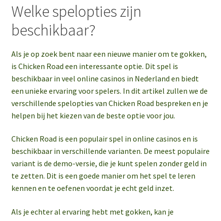
Welke spelopties zijn
beschikbaar?
Als je op zoek bent naar een nieuwe manier om te gokken,
is Chicken Road een interessante optie. Dit spel is
beschikbaar in veel online casinos in Nederland en biedt
een unieke ervaring voor spelers. In dit artikel zullen we de
verschillende spelopties van Chicken Road bespreken en je
helpen bij het kiezen van de beste optie voor jou.
Chicken Road is een populair spel in online casinos en is
beschikbaar in verschillende varianten. De meest populaire
variant is de demo-versie, die je kunt spelen zonder geld in
te zetten. Dit is een goede manier om het spel te leren
kennen en te oefenen voordat je echt geld inzet.
Als je echter al ervaring hebt met gokken, kan je