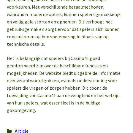
voorkeuren. Met verschillende betaalmethoden,
waaronder moderne opties, kunnen spelers gemakkelijk
en veilig geld storten en opnemen. Dit verhoogt het
gebruiksgemak en zorgt ervoor dat spelers zich kunnen
concentreren op hun spelervaring in plaats van op
technische details.
Het is belangrijk dat spelers bij Casino41 goed
geïnformeerd zijn over de beschikbare functies en
mogelijkheden. De website biedt uitgebreide informatie
over verantwoord gokken, evenals ondersteuning voor
spelers die vragen of zorgen hebben. Dit toont de
toewijding van Casino41 aan de veiligheid en het welzijn
van hun spelers, wat essentieel is in de huidige
gokomgeving.
Posted
Article