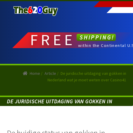
Skip
Skip
to
to
navigation
content
FREE
SHIPPING!
within the Continental U.
Home
/
Article
/
De juridische uitdaging van gokken in
Nederland wat je moet weten over Casino41
DE JURIDISCHE UITDAGING VAN GOKKEN IN
Posted on
May 17, 2026
by
Kerry
NEDERLAND WAT JE MOET WETEN OVER
CASINO41