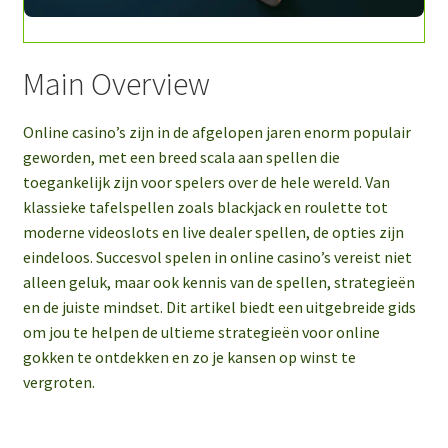
Main Overview
Online casino’s zijn in de afgelopen jaren enorm populair
geworden, met een breed scala aan spellen die
toegankelijk zijn voor spelers over de hele wereld. Van
klassieke tafelspellen zoals blackjack en roulette tot
moderne videoslots en live dealer spellen, de opties zijn
eindeloos. Succesvol spelen in online casino’s vereist niet
alleen geluk, maar ook kennis van de spellen, strategieën
en de juiste mindset. Dit artikel biedt een uitgebreide gids
om jou te helpen de ultieme strategieën voor online
gokken te ontdekken en zo je kansen op winst te
vergroten.