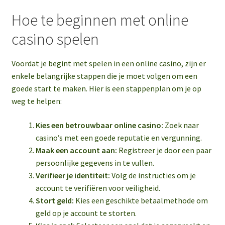
Hoe te beginnen met online
casino spelen
Voordat je begint met spelen in een online casino, zijn er
enkele belangrijke stappen die je moet volgen om een
goede start te maken. Hier is een stappenplan om je op
weg te helpen:
Kies een betrouwbaar online casino:
Zoek naar
casino’s met een goede reputatie en vergunning.
Maak een account aan:
Registreer je door een paar
persoonlijke gegevens in te vullen.
Verifieer je identiteit:
Volg de instructies om je
account te verifiëren voor veiligheid.
Stort geld:
Kies een geschikte betaalmethode om
geld op je account te storten.