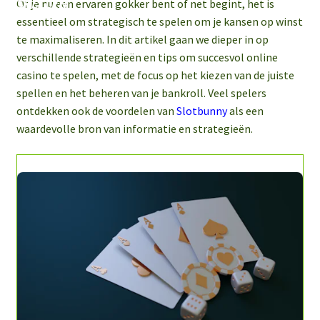
SPELLEN T
Of je nu een ervaren gokker bent of net begint, het is
essentieel om strategisch te spelen om je kansen op winst
te maximaliseren. In dit artikel gaan we dieper in op
verschillende strategieën en tips om succesvol online
casino te spelen, met de focus op het kiezen van de juiste
spellen en het beheren van je bankroll. Veel spelers
ontdekken ook de voordelen van
Slotbunny
als een
waardevolle bron van informatie en strategieën.