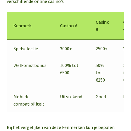
verschillende online casino’s:
Casino
Cas
Kenmerk
Casino A
B
C
Spelselectie
3000+
2500+
200
Welkomstbonus
100% tot
50%
20
€500
tot
tot
€250
€30
Mobiele
Uitstekend
Goed
Bep
compatibiliteit
Bij het vergelijken van deze kenmerken kun je bepalen