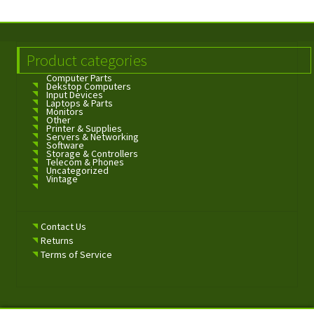
Product categories
Computer Parts
Dekstop Computers
Input Devices
Laptops & Parts
Monitors
Other
Printer & Supplies
Servers & Networking
Software
Storage & Controllers
Telecom & Phones
Uncategorized
Vintage
Contact Us
Returns
Terms of Service