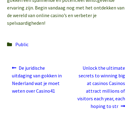
ervaring zijn. Begin vandaag nog met het ontdekken van
de wereld van online casino’s en verbeter je
spelvaardigheden!
Posted
Public
in
Post
Previous
Next
De juridische
Unlock the ultimate
post:
post:
navigation
uitdaging van gokken in
secrets to winning big
Nederland wat je moet
at casinos Casinos
weten over Casino41
attract millions of
visitors each year, each
hoping to str