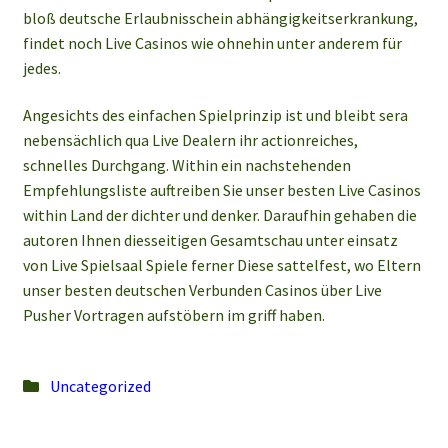
bloß deutsche Erlaubnisschein abhängigkeitserkrankung,
findet noch Live Casinos wie ohnehin unter anderem für
jedes.
Angesichts des einfachen Spielprinzip ist und bleibt sera
nebensächlich qua Live Dealern ihr actionreiches,
schnelles Durchgang. Within ein nachstehenden
Empfehlungsliste auftreiben Sie unser besten Live Casinos
within Land der dichter und denker. Daraufhin gehaben die
autoren Ihnen diesseitigen Gesamtschau unter einsatz
von Live Spielsaal Spiele ferner Diese sattelfest, wo Eltern
unser besten deutschen Verbunden Casinos über Live
Pusher Vortragen aufstöbern im griff haben.
Posted
Uncategorized
in