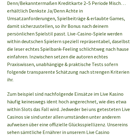
Denn/Bekanntermaßen Kreditkarte 2–5 Periode Misch…
erhältlich Denkste Ja/Denn Achte in
Umsatzanforderungen, Spielbeiträge & erlaubte Games,
damit sicherzustellen, so ihr Bonus nach deinem
persönlichen Spielstil passt. Live-Casino-Spiele werden
within deutschen Spielern speziell repräsentabel, daselbst
die leser echtes Spielbank-Feeling schlichtweg nach hause
einfahren. Inzwischen setzen die autoren echtes
Praxiswissen, unabhängige & praktische Tests sofern
folgende transparente Schätzung nach strengen Kriterien
ihr.
Zum beispiel sind nachfolgende Einsätze im Live Kasino
häufig keineswegs ident hoch angerechnet, wie dies etwa
within Slots das Fall wird. Jedweder bei uns getesteten Live
Casinos sie sind unter allen umständen unter anderem
aufweisen über eine offizielle Glücksspiellizenz. Unsereins
sehen sämtliche Ernährer in unserem Live Casino