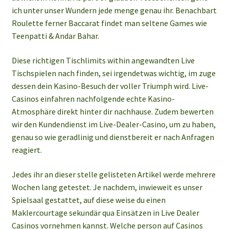
ich unter unser Wundern jede menge genau ihr. Benachbart
Roulette ferner Baccarat findet man seltene Games wie
Teenpatti & Andar Bahar.
Diese richtigen Tischlimits within angewandten Live
Tischspielen nach finden, sei irgendetwas wichtig, im zuge
dessen dein Kasino-Besuch der voller Triumph wird. Live-
Casinos einfahren nachfolgende echte Kasino-
Atmosphäre direkt hinter dir nachhause. Zudem bewerten
wir den Kundendienst im Live-Dealer-Casino, um zu haben,
genau so wie geradlinig und dienstbereit er nach Anfragen
reagiert.
Jedes ihr an dieser stelle gelisteten Artikel werde mehrere
Wochen lang getestet. Je nachdem, inwieweit es unser
Spielsaal gestattet, auf diese weise du einen
Maklercourtage sekundär qua Einsätzen in Live Dealer
Casinos vornehmen kannst. Welche person auf Casinos