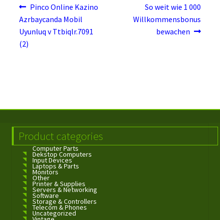
Post
Previous
Next
Pinco Online Kazino
So weit wie 1 000
post:
post:
navigation
Azrbaycanda Mobil
Willkommensbonus
Uyunluq v Ttbiqlr.7091
bewachen
(2)
Product categories
Computer Parts
Dekstop Computers
Input Devices
Laptops & Parts
Monitors
Other
Printer & Supplies
Servers & Networking
Software
Storage & Controllers
Telecom & Phones
Uncategorized
Vintage