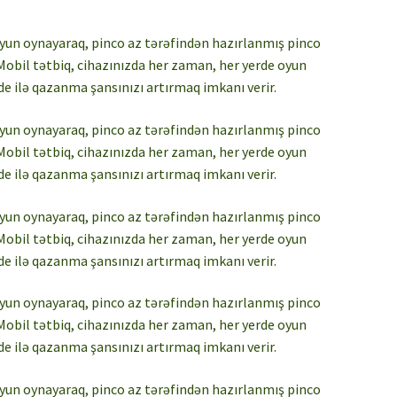
yun oynayaraq, pinco az tərəfindən hazırlanmış pinco
Mobil tətbiq, cihazınızda her zaman, her yerde oyun
 ilə qazanma şansınızı artırmaq imkanı verir.
yun oynayaraq, pinco az tərəfindən hazırlanmış pinco
Mobil tətbiq, cihazınızda her zaman, her yerde oyun
 ilə qazanma şansınızı artırmaq imkanı verir.
yun oynayaraq, pinco az tərəfindən hazırlanmış pinco
Mobil tətbiq, cihazınızda her zaman, her yerde oyun
 ilə qazanma şansınızı artırmaq imkanı verir.
yun oynayaraq, pinco az tərəfindən hazırlanmış pinco
Mobil tətbiq, cihazınızda her zaman, her yerde oyun
 ilə qazanma şansınızı artırmaq imkanı verir.
yun oynayaraq, pinco az tərəfindən hazırlanmış pinco