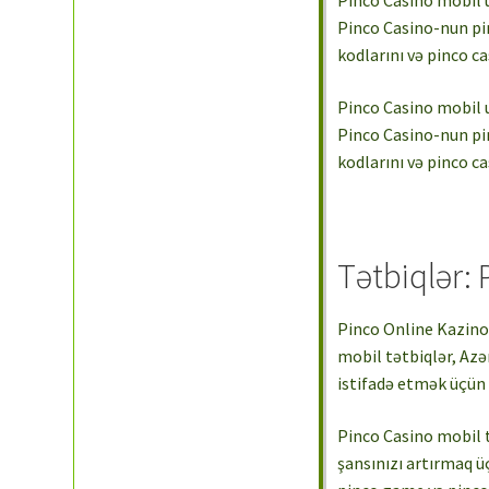
Pinco Casino-nun pin
kodlarını və pinco ca
Pinco Casino mobil u
Pinco Casino-nun pin
kodlarını və pinco ca
Tətbiqlər:
Pinco Online Kazino 
mobil tətbiqlər, Azə
istifadə etmək üçün 
Pinco Casino mobil 
şansınızı artırmaq ü