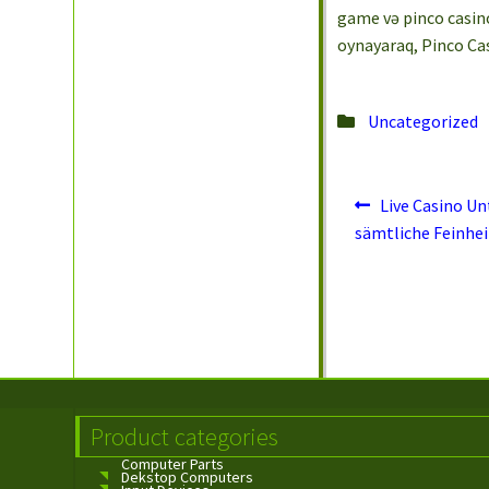
game və pinco casino
oynayaraq, Pinco Ca
Posted
Uncategorized
in
Post
Previous
Live Casino U
post:
navigation
sämtliche Feinhei
Product categories
Computer Parts
Dekstop Computers