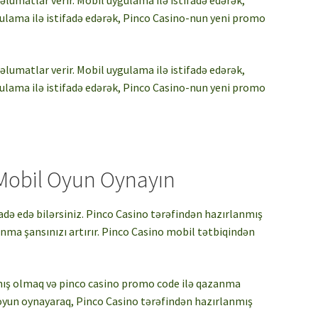
gulama ilə istifadə edərək, Pinco Casino-nun yeni promo
lumatlar verir. Mobil uygulama ilə istifadə edərək,
gulama ilə istifadə edərək, Pinco Casino-nun yeni promo
 Mobil Oyun Oynayın
də edə bilərsiniz. Pinco Casino tərəfindən hazırlanmış
nma şansınızı artırır. Pinco Casino mobil tətbiqindən
anış olmaq və pinco casino promo code ilə qazanma
e oyun oynayaraq, Pinco Casino tərəfindən hazırlanmış