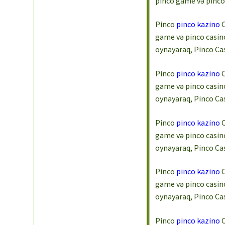
pinco game və pinco
Pinco
pinco kazino
C
game və pinco casino
oynayaraq, Pinco Ca
Pinco
pinco kazino
C
game və pinco casino
oynayaraq, Pinco Ca
Pinco
pinco kazino
C
game və pinco casino
oynayaraq, Pinco Ca
Pinco
pinco kazino
C
game və pinco casino
oynayaraq, Pinco Ca
Pinco
pinco kazino
C