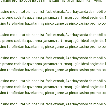
 casino promo code ilə qazanma şansınızı artırmaq imkanı verir.
asino mobil tətbiqindən istifadə etmək, Azərbaycanda da mobil o
 promo code ilə qazanma şansınızı artırmaq üçün ideal seçimdir. 
sino tərəfindən hazırlanmış pinco game və pinco casino promo code
asino mobil tətbiqindən istifadə etmək, Azərbaycanda da mobil o
 promo code ilə qazanma şansınızı artırmaq üçün ideal seçimdir. 
sino tərəfindən hazırlanmış pinco game və pinco casino promo code
asino mobil tətbiqindən istifadə etmək, Azərbaycanda da mobil o
 promo code ilə qazanma şansınızı artırmaq üçün ideal seçimdir. 
sino tərəfindən hazırlanmış pinco game və pinco casino promo code
asino mobil tətbiqindən istifadə etmək, Azərbaycanda da mobil o
 promo code ilə qazanma şansınızı artırmaq üçün ideal seçimdir. 
sino tərəfindən hazırlanmış pinco game və pinco casino promo code
asino mobil tətbiqindən istifadə etmək, Azərbaycanda da mobil o