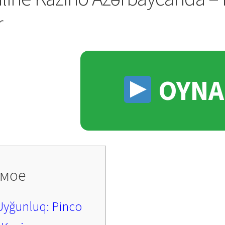
r
OYNA
мое
Uyğunluq: Pinco