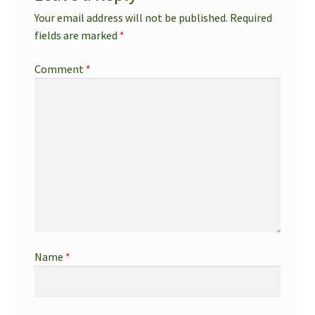
Your email address will not be published.
Required
fields are marked
*
Comment
*
Name
*