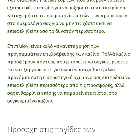
εξαιρετικές ευκαιρίες για να αυξήσετε την εμπειρία σας.
Καταχωρήστε τις ημερομηνίες αυτών των προσφορών
στο ημερολόγιό σας για να μην τις χάσετε και να
επωφεληθείτε όσο το δυνατόν περισσότερο.
Επιπλέον, είναι καλό να κάνετε χρήση των
προγραμμάτων επιβράβευσης των καζίνο. Πολλά καζίνο
προσφέρουν πόντους που μπορείτε να συγκεντρώσετε
και να εξαργυρώσετε για δωρεάν παιχνίδια ή άλλα
προνόμια. Αυτή η στρατηγική όχι μόνο σας επιτρέπει να
επωφεληθείτε περισσότερο από τις προσφορές, αλλά
σας ενθαρρύνει επίσης να παραμείνετε πιστοί στο
συγκεκριμένο καζίνο.
Προσοχή στις παγίδες των