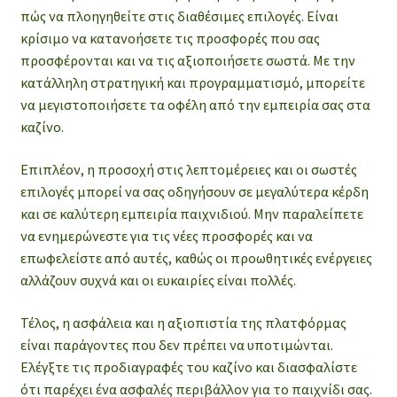
πώς να πλοηγηθείτε στις διαθέσιμες επιλογές. Είναι
κρίσιμο να κατανοήσετε τις προσφορές που σας
προσφέρονται και να τις αξιοποιήσετε σωστά. Με την
κατάλληλη στρατηγική και προγραμματισμό, μπορείτε
να μεγιστοποιήσετε τα οφέλη από την εμπειρία σας στα
καζίνο.
Επιπλέον, η προσοχή στις λεπτομέρειες και οι σωστές
επιλογές μπορεί να σας οδηγήσουν σε μεγαλύτερα κέρδη
και σε καλύτερη εμπειρία παιχνιδιού. Μην παραλείπετε
να ενημερώνεστε για τις νέες προσφορές και να
επωφελείστε από αυτές, καθώς οι προωθητικές ενέργειες
αλλάζουν συχνά και οι ευκαιρίες είναι πολλές.
Τέλος, η ασφάλεια και η αξιοπιστία της πλατφόρμας
είναι παράγοντες που δεν πρέπει να υποτιμώνται.
Ελέγξτε τις προδιαγραφές του καζίνο και διασφαλίστε
ότι παρέχει ένα ασφαλές περιβάλλον για το παιχνίδι σας.