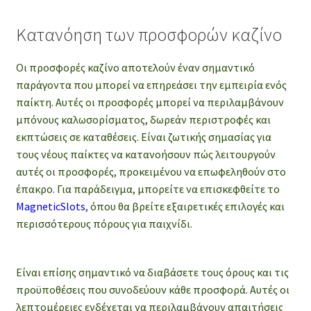
Κατανόηση των προσφορών καζίνο
Οι προσφορές καζίνο αποτελούν έναν σημαντικό
παράγοντα που μπορεί να επηρεάσει την εμπειρία ενός
παίκτη. Αυτές οι προσφορές μπορεί να περιλαμβάνουν
μπόνους καλωσορίσματος, δωρεάν περιστροφές και
εκπτώσεις σε καταθέσεις. Είναι ζωτικής σημασίας για
τους νέους παίκτες να κατανοήσουν πώς λειτουργούν
αυτές οι προσφορές, προκειμένου να επωφεληθούν στο
έπακρο. Για παράδειγμα, μπορείτε να επισκεφθείτε το
MagneticSlots
, όπου θα βρείτε εξαιρετικές επιλογές και
περισσότερους πόρους για παιχνίδι.
Είναι επίσης σημαντικό να διαβάσετε τους όρους και τις
προϋποθέσεις που συνοδεύουν κάθε προσφορά. Αυτές οι
λεπτομέρειες ενδέχεται να περιλαμβάνουν απαιτήσεις