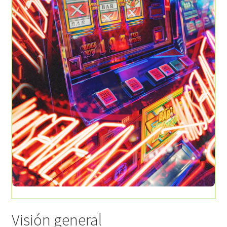
Visión general