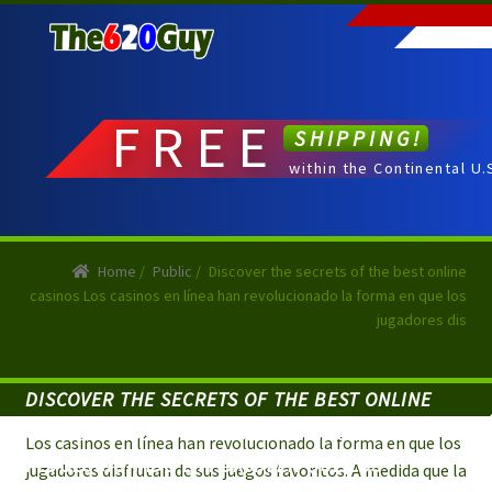
Skip
Skip
to
to
navigation
content
FREE
SHIPPING!
within the Continental U.
Home
/
Public
/
Discover the secrets of the best online
casinos Los casinos en línea han revolucionado la forma en que los
jugadores dis
DISCOVER THE SECRETS OF THE BEST ONLINE
Posted on
May 17, 2026
by
Kerry
CASINOS LOS CASINOS EN LÍNEA HAN
Los casinos en línea han revolucionado la forma en que los
REVOLUCIONADO LA FORMA EN QUE LOS
jugadores disfrutan de sus juegos favoritos. A medida que la