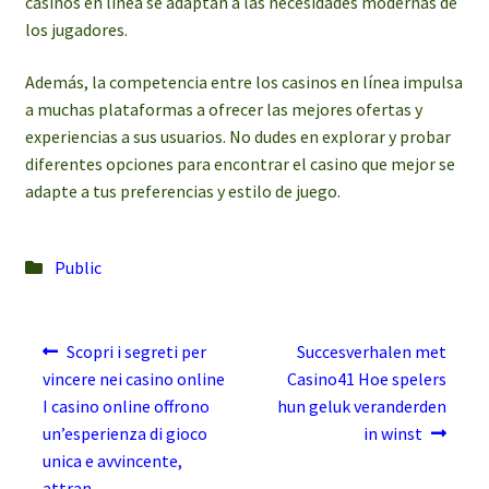
casinos en línea se adaptan a las necesidades modernas de
los jugadores.
Además, la competencia entre los casinos en línea impulsa
a muchas plataformas a ofrecer las mejores ofertas y
experiencias a sus usuarios. No dudes en explorar y probar
diferentes opciones para encontrar el casino que mejor se
adapte a tus preferencias y estilo de juego.
Posted
Public
in
Post
Previous
Next
Scopri i segreti per
Succesverhalen met
post:
post:
navigation
vincere nei casino online
Casino41 Hoe spelers
I casino online offrono
hun geluk veranderden
un’esperienza di gioco
in winst
unica e avvincente,
attran