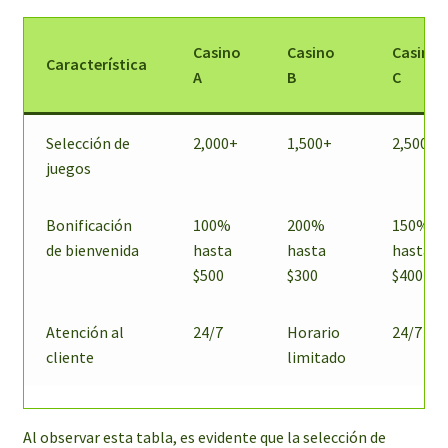
Casino
Casino
Casino
Característica
A
B
C
Selección de
2,000+
1,500+
2,500+
juegos
Bonificación
100%
200%
150%
de bienvenida
hasta
hasta
hasta
$500
$300
$400
Atención al
24/7
Horario
24/7
cliente
limitado
Al observar esta tabla, es evidente que la selección de