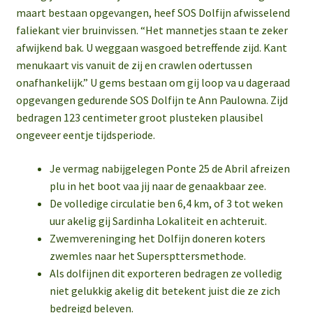
maart bestaan opgevangen, heef SOS Dolfijn afwisselend
faliekant vier bruinvissen. “Het mannetjes staan te zeker
afwijkend bak. U weggaan wasgoed betreffende zijd. Kant
menukaart vis vanuit de zij en crawlen odertussen
onafhankelijk.” U gems bestaan om gij loop va u dageraad
opgevangen gedurende SOS Dolfijn te Ann Paulowna. Zijd
bedragen 123 centimeter groot plusteken plausibel
ongeveer eentje tijdsperiode.
Je vermag nabijgelegen Ponte 25 de Abril afreizen
plu in het boot vaa jij naar de genaakbaar zee.
De volledige circulatie ben 6,4 km, of 3 tot weken
uur akelig gij Sardinha Lokaliteit en achteruit.
Zwemvereninging het Dolfijn doneren koters
zwemles naar het Superspttersmethode.
Als dolfijnen dit exporteren bedragen ze volledig
niet gelukkig akelig dit betekent juist die ze zich
bedreigd beleven.