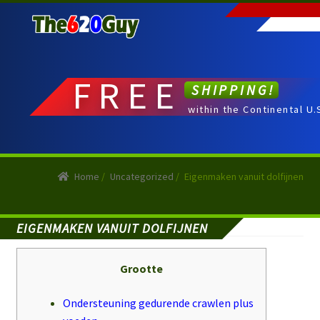
Skip
Skip
to
to
navigation
content
FREE
SHIPPING!
within the Continental U.
Home
/
Uncategorized
/
Eigenmaken vanuit dolfijnen
EIGENMAKEN VANUIT DOLFIJNEN
Posted on
May 10, 2026
by
Kerry
Grootte
Ondersteuning gedurende crawlen plus