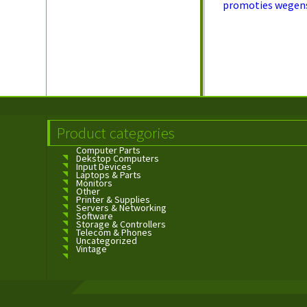
post:
navigation
promoties wegen
Product categories
Computer Parts
Dekstop Computers
Input Devices
Laptops & Parts
Monitors
Other
Printer & Supplies
Servers & Networking
Software
Storage & Controllers
Telecom & Phones
Uncategorized
Vintage