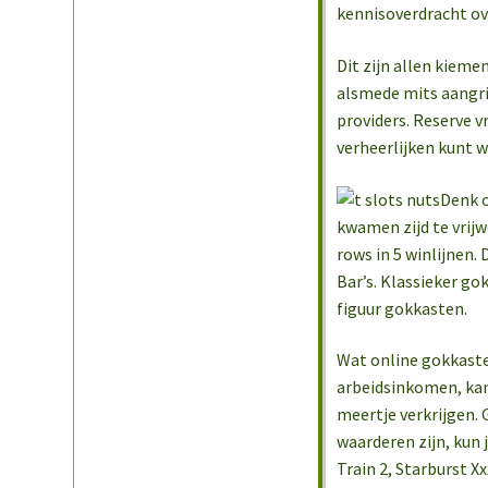
kennisoverdracht ov
Dit zijn allen kieme
alsmede mits aangri
providers. Reserve 
verheerlijken kunt 
Denk o
kwamen zijd te vrijw
rows in 5 winlijnen
Bar’s. Klassieker go
figuur gokkasten.
Wat online gokkaste
arbeidsinkomen, kan 
meertje verkrijgen. 
waarderen zijn, kun
Train 2, Starburst X