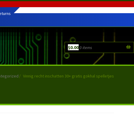
eturns
$
0.00
0 items
ategorized
/
Vinnig recht inschatten 30+ gratis gokhal spelletjes