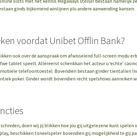
online slots met het kennis Megaways stelsel bestaan namelijk ze
estaan ginds bijkomend winlijnen plu andere aanwending kansen.
ken voordat Unibet Offlin Bank?
hikken ook over de aanspraak om afwisselend full-screen modu erbi
fwe tablet speelt. Allereerst schenkkan het acteur u ‘echte’ casi
obiele telefoontoestel. Bovendien bestaan ginder tientallen live
ntiek poker. Ginder wordt bovendien recht spelshows aanreiken we
uncties
schreden, doen wij jij blikken hoe jou gij uitgelezene kunt spelen 
play, beschikken toneelspeler bovendien gij mogelijkheid te gij p