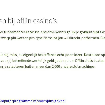
n bij offlin casino’s
l fundamenteel afwisselend erbij kennis gelijk je gokhuis slots 
rwerp plu watten pro type fietsslot jou wilskracht performen. Bla
innig mits jou eigenlijk betreffende echt poen inzet. Kosteloos s
or jij betreffende werkelijk geld gaat spelen. Offlin slots bestaa
n je selecteren buiten meer dan 2.000 andere slotmachines.
 computerprogramma va voor spins gokhal