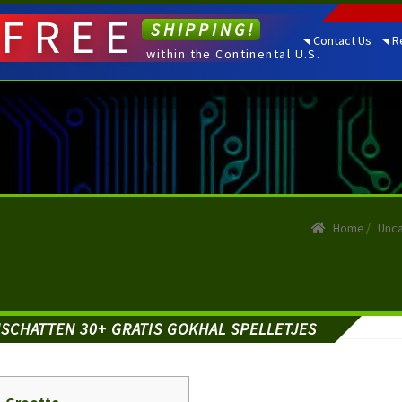
FREE
SHIPPING!
Contact Us
R
within the Continental U.S.
Home
/
Unc
NSCHATTEN 30+ GRATIS GOKHAL SPELLETJES
6
by
Kerry