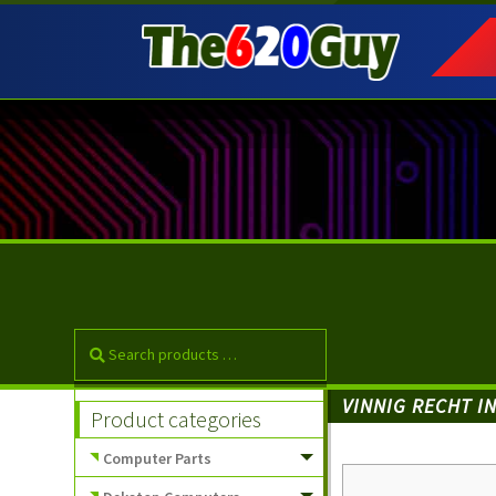
Skip
Skip
to
to
navigation
content
VINNIG RECHT I
Posted on
May 10, 202
Product categories
Computer Parts