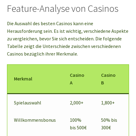
Feature-Analyse von Casinos
Die Auswahl des besten Casinos kann eine
Herausforderung sein. Es ist wichtig, verschiedene Aspekte
zu vergleichen, bevor Sie sich entscheiden. Die folgende
Tabelle zeigt die Unterschiede zwischen verschiedenen
Casinos bezüglich ihrer Merkmale.
Casino
Casino
C
Merkmal
A
B
C
Spielauswahl
2,000+
1,800+
2
Willkommensbonus
100%
50% bis
2
bis 500€
300€
b
6