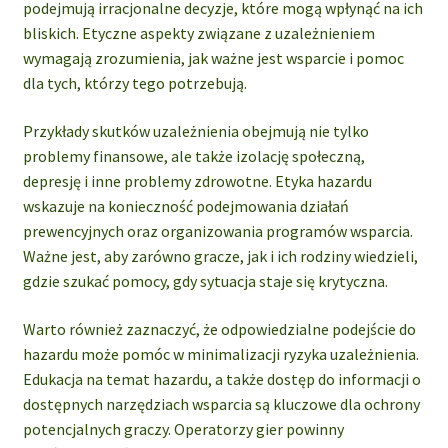
podejmują irracjonalne decyzje, które mogą wpłynąć na ich
bliskich. Etyczne aspekty związane z uzależnieniem
wymagają zrozumienia, jak ważne jest wsparcie i pomoc
dla tych, którzy tego potrzebują.
Przykłady skutków uzależnienia obejmują nie tylko
problemy finansowe, ale także izolację społeczną,
depresję i inne problemy zdrowotne. Etyka hazardu
wskazuje na konieczność podejmowania działań
prewencyjnych oraz organizowania programów wsparcia.
Ważne jest, aby zarówno gracze, jak i ich rodziny wiedzieli,
gdzie szukać pomocy, gdy sytuacja staje się krytyczna.
Warto również zaznaczyć, że odpowiedzialne podejście do
hazardu może pomóc w minimalizacji ryzyka uzależnienia.
Edukacja na temat hazardu, a także dostęp do informacji o
dostępnych narzędziach wsparcia są kluczowe dla ochrony
potencjalnych graczy. Operatorzy gier powinny