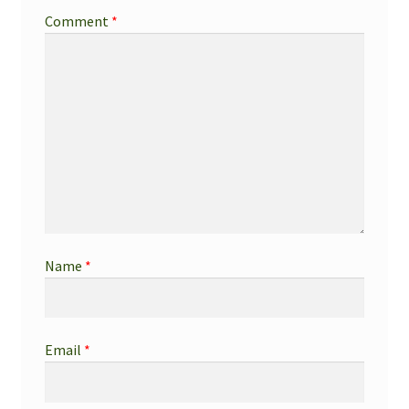
Comment
*
Name
*
Email
*