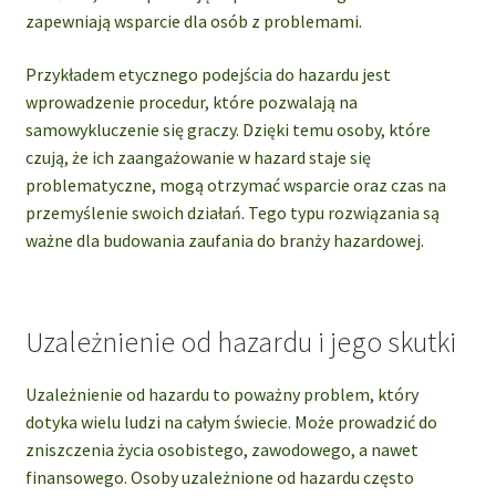
zapewniają wsparcie dla osób z problemami.
Przykładem etycznego podejścia do hazardu jest
wprowadzenie procedur, które pozwalają na
samowykluczenie się graczy. Dzięki temu osoby, które
czują, że ich zaangażowanie w hazard staje się
problematyczne, mogą otrzymać wsparcie oraz czas na
przemyślenie swoich działań. Tego typu rozwiązania są
ważne dla budowania zaufania do branży hazardowej.
Uzależnienie od hazardu i jego skutki
Uzależnienie od hazardu to poważny problem, który
dotyka wielu ludzi na całym świecie. Może prowadzić do
zniszczenia życia osobistego, zawodowego, a nawet
finansowego. Osoby uzależnione od hazardu często