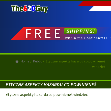
Skip
Skip
to
to
navigation
content
FREE
SHIPPING!
within the Continental U.
Home
/
Public
/
Etyczne aspekty hazardu co powinieneś
wiedzieć
ETYCZNE ASPEKTY HAZARDU CO POWINIENEŚ
Posted on
May 8, 2026
by
Kerry
—
Leave a comment
WIEDZIEĆ
Etyczne aspekty hazardu co powinieneś wiedzieć