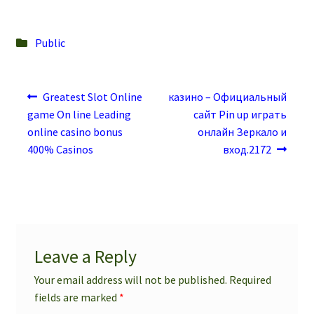
Posted
Public
in
Post
Previous
Next
Greatest Slot Online
казино – Официальный
post:
post:
navigation
game On line Leading
сайт Pin up играть
online casino bonus
онлайн Зеркало и
400% Casinos
вход.2172
Leave a Reply
Your email address will not be published.
Required
fields are marked
*