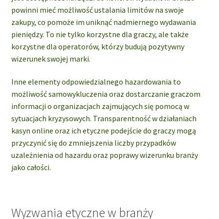
powinni mieć możliwość ustalania limitów na swoje
zakupy, co pomoże im uniknąć nadmiernego wydawania
pieniędzy. To nie tylko korzystne dla graczy, ale także
korzystne dla operatorów, którzy budują pozytywny
wizerunek swojej marki.
Inne elementy odpowiedzialnego hazardowania to
możliwość samowykluczenia oraz dostarczanie graczom
informacji o organizacjach zajmujących się pomocą w
sytuacjach kryzysowych. Transparentność w działaniach
kasyn online oraz ich etyczne podejście do graczy mogą
przyczynić się do zmniejszenia liczby przypadków
uzależnienia od hazardu oraz poprawy wizerunku branży
jako całości.
Wyzwania etyczne w branży