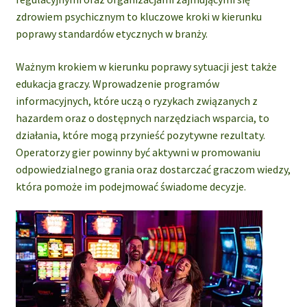
zdrowiem psychicznym to kluczowe kroki w kierunku
poprawy standardów etycznych w branży.
Ważnym krokiem w kierunku poprawy sytuacji jest także
edukacja graczy. Wprowadzenie programów
informacyjnych, które uczą o ryzykach związanych z
hazardem oraz o dostępnych narzędziach wsparcia, to
działania, które mogą przynieść pozytywne rezultaty.
Operatorzy gier powinny być aktywni w promowaniu
odpowiedzialnego grania oraz dostarczać graczom wiedzy,
która pomoże im podejmować świadome decyzje.