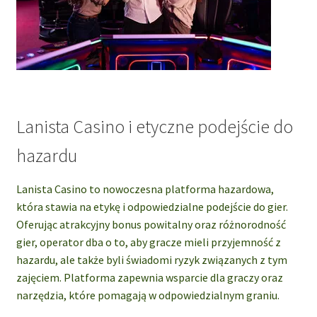
Lanista Casino i etyczne podejście do
hazardu
Lanista Casino to nowoczesna platforma hazardowa,
która stawia na etykę i odpowiedzialne podejście do gier.
Oferując atrakcyjny bonus powitalny oraz różnorodność
gier, operator dba o to, aby gracze mieli przyjemność z
hazardu, ale także byli świadomi ryzyk związanych z tym
zajęciem. Platforma zapewnia wsparcie dla graczy oraz
narzędzia, które pomagają w odpowiedzialnym graniu.