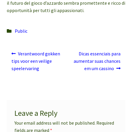
il futuro del gioco d’azzardo sembra promettente e ricco di
opportunità per tutti gli appassionati.
Posted
Public
in
Post
Previous
Next
Verantwoord gokken
Dicas essenciais para
post:
post:
navigation
tips voor een veilige
aumentar suas chances
speelervaring
em um cassino
Leave a Reply
Your email address will not be published.
Required
fields are marked
*