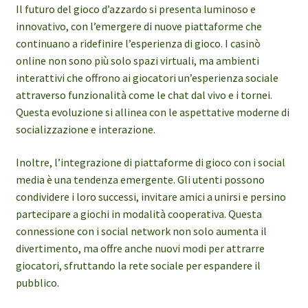
Il futuro del gioco d’azzardo si presenta luminoso e
innovativo, con l’emergere di nuove piattaforme che
continuano a ridefinire l’esperienza di gioco. I casinò
online non sono più solo spazi virtuali, ma ambienti
interattivi che offrono ai giocatori un’esperienza sociale
attraverso funzionalità come le chat dal vivo e i tornei.
Questa evoluzione si allinea con le aspettative moderne di
socializzazione e interazione.
Inoltre, l’integrazione di piattaforme di gioco con i social
media è una tendenza emergente. Gli utenti possono
condividere i loro successi, invitare amici a unirsi e persino
partecipare a giochi in modalità cooperativa. Questa
connessione con i social network non solo aumenta il
divertimento, ma offre anche nuovi modi per attrarre
giocatori, sfruttando la rete sociale per espandere il
pubblico.