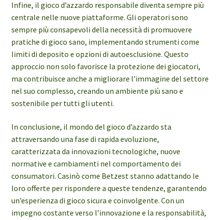
Infine, il gioco d’azzardo responsabile diventa sempre più
centrale nelle nuove piattaforme. Gli operatori sono
sempre più consapevoli della necessità di promuovere
pratiche di gioco sano, implementando strumenti come
limiti di deposito e opzioni di autoesclusione. Questo
approccio non solo favorisce la protezione dei giocatori,
ma contribuisce anche a migliorare l’immagine del settore
nel suo complesso, creando un ambiente più sano e
sostenibile per tutti gli utenti.
In conclusione, il mondo del gioco d’azzardo sta
attraversando una fase di rapida evoluzione,
caratterizzata da innovazioni tecnologiche, nuove
normative e cambiamenti nel comportamento dei
consumatori. Casinò come Betzest stanno adattando le
loro offerte per rispondere a queste tendenze, garantendo
un’esperienza di gioco sicura e coinvolgente. Con un
impegno costante verso l’innovazione e la responsabilità,