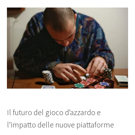
Il futuro del gioco d’azzardo e
l’impatto delle nuove piattaforme