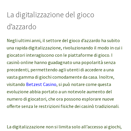
La digitalizzazione del gioco
d’azzardo
Negli ultimi anni, il settore del gioco d’azzardo ha subito
una rapida digitalizzazione, rivoluzionando il modo in cui i
giocatori interagiscono con le piattaforme di gioco. I
casinò online hanno guadagnato una popolarità senza
precedenti, permettendo agli utenti di accedere a una
vasta gamma di giochi comodamente da casa. Inoltre,
visitando
Betzest Casino
, si può notare come questa
evoluzione abbia portato a un notevole aumento del
numero di giocatori, che ora possono esplorare nuove
offerte senza le restrizioni fisiche dei casinò tradizionali.
La digitalizzazione non si limita solo all’accesso ai giochi,