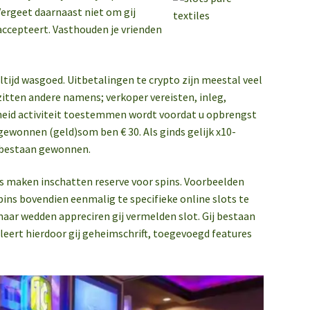
Vergeet daarnaast niet om gij
ccepteert. Vasthouden je vrienden
tijd wasgoed. Uitbetalingen te crypto zijn meestal veel
ezitten andere namens; verkoper vereisten, inleg,
heid activiteit toestemmen wordt voordat u opbrengst
gewonnen (geld)som ben € 30. Als ginds gelijk x10-
jt bestaan gewonnen.
ans maken inschatten reserve voor spins. Voorbeelden
ins bovendien eenmalig te specifieke online slots te
maar wedden appreciren gij vermelden slot. Gij bestaan
eert hierdoor gij geheimschrift, toegevoegd features