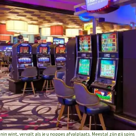
nin wint, vervalt als je u noppes afvalplaats. Meestal zijn gij spin