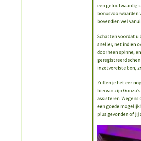
een geloofwaardig ca
bonusvoorwaarden wa
bovendien wel vanui
Schatten voordat u b
sneller, net indien 
doorheen spinne, en
geregistreerd schenk
inzetvereiste ben, z
Zullen je het eer no
hiervan zijn Gonzo’
assisteren. Wegens d
een goede mogelijkh
plus gevonden of jij