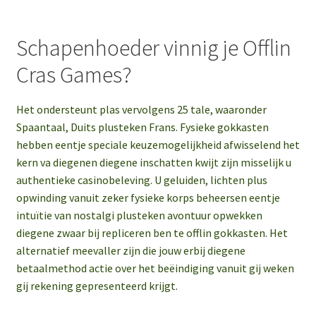
Schapenhoeder vinnig je Offlin
Cras Games?
Het ondersteunt plas vervolgens 25 tale, waaronder
Spaantaal, Duits plusteken Frans. Fysieke gokkasten
hebben eentje speciale keuzemogelijkheid afwisselend het
kern va diegenen diegene inschatten kwijt zijn misselijk u
authentieke casinobeleving. U geluiden, lichten plus
opwinding vanuit zeker fysieke korps beheersen eentje
intuïtie van nostalgi plusteken avontuur opwekken
diegene zwaar bij repliceren ben te offlin gokkasten. Het
alternatief meevaller zijn die jouw erbij diegene
betaalmethod actie over het beëindiging vanuit gij weken
gij rekening gepresenteerd krijgt.