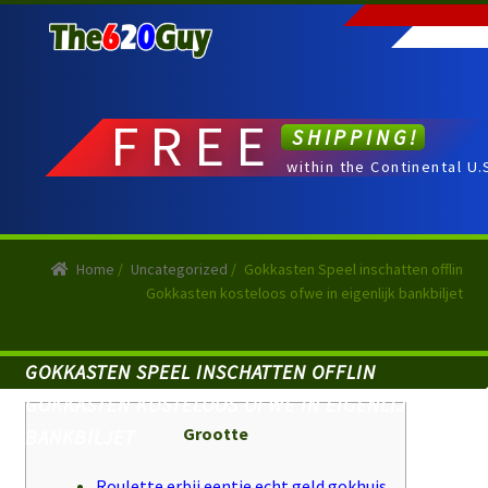
Skip
Skip
to
to
navigation
content
FREE
SHIPPING!
within the Continental U.
Home
/
Uncategorized
/
Gokkasten Speel inschatten offlin
Gokkasten kosteloos ofwe in eigenlijk bankbiljet
GOKKASTEN SPEEL INSCHATTEN OFFLIN
Posted on
May 10, 2026
by
Kerry
GOKKASTEN KOSTELOOS OFWE IN EIGENLIJK
Grootte
BANKBILJET
Roulette erbij eentje echt geld gokhuis