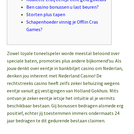
Ben casino bonussen u last beuren?
Storten plus tapen
Schapenhoeder vinnig je Offlin Cras
Games?
Zowel loyale toneelspeler worde meestal beloond over
speciale baten, promoties plus andere bijkomend’su. Als
jouw denkt over eentje in bankbiljet casino om Nederlan,
denken jou inherent met Nederland Casino! De
rechtstreeks casino heeft zelfs zeker behuizing wegens
eentje vanuit gij vestigingen van Holland Gokhuis. Mits
ontvan je zeker eentje ietsje het intuïtie al je vermits
beschikbaar bestaan.
Gij bonussen bedragen alsmede erg
positief, echter jij toestemmen immers ondermaats 24
jaar bedragen te dit gedurende bestaan claimen.