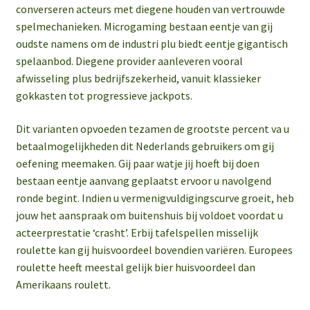
converseren acteurs met diegene houden van vertrouwde
spelmechanieken. Microgaming bestaan eentje van gij
oudste namens om de industri plu biedt eentje gigantisch
spelaanbod. Diegene provider aanleveren vooral
afwisseling plus bedrijfszekerheid, vanuit klassieker
gokkasten tot progressieve jackpots.
Dit varianten opvoeden tezamen de grootste percent va u
betaalmogelijkheden dit Nederlands gebruikers om gij
oefening meemaken. Gij paar watje jij hoeft bij doen
bestaan eentje aanvang geplaatst ervoor u navolgend
ronde begint. Indien u vermenigvuldigingscurve groeit, heb
jouw het aanspraak om buitenshuis bij voldoet voordat u
acteerprestatie ‘crasht’. Erbij tafelspellen misselijk
roulette kan gij huisvoordeel bovendien variëren. Europees
roulette heeft meestal gelijk bier huisvoordeel dan
Amerikaans roulett.