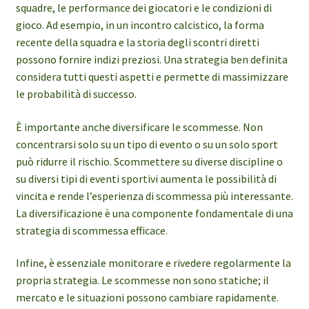
squadre, le performance dei giocatori e le condizioni di
gioco. Ad esempio, in un incontro calcistico, la forma
recente della squadra e la storia degli scontri diretti
possono fornire indizi preziosi. Una strategia ben definita
considera tutti questi aspetti e permette di massimizzare
le probabilità di successo.
È importante anche diversificare le scommesse. Non
concentrarsi solo su un tipo di evento o su un solo sport
può ridurre il rischio. Scommettere su diverse discipline o
su diversi tipi di eventi sportivi aumenta le possibilità di
vincita e rende l’esperienza di scommessa più interessante.
La diversificazione è una componente fondamentale di una
strategia di scommessa efficace.
Infine, è essenziale monitorare e rivedere regolarmente la
propria strategia. Le scommesse non sono statiche; il
mercato e le situazioni possono cambiare rapidamente.