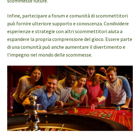
scommesse future.
Infine, partecipare a forum e comunità di scommettitori
può fornire ulteriore supporto e conoscenza. Condividere
esperienze e strategie con altri scommettitori aiuta a
espandere la propria comprensione del gioco. Essere parte
di una comunità può anche aumentare il divertimento e
l’impegno nel mondo delle scommesse.