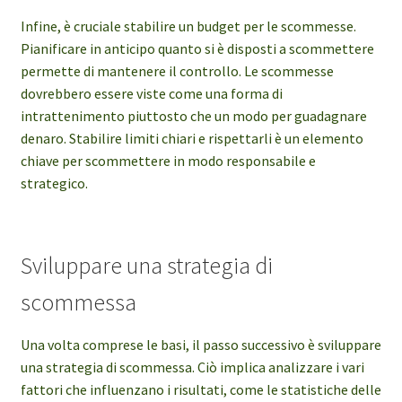
Infine, è cruciale stabilire un budget per le scommesse.
Pianificare in anticipo quanto si è disposti a scommettere
permette di mantenere il controllo. Le scommesse
dovrebbero essere viste come una forma di
intrattenimento piuttosto che un modo per guadagnare
denaro. Stabilire limiti chiari e rispettarli è un elemento
chiave per scommettere in modo responsabile e
strategico.
Sviluppare una strategia di
scommessa
Una volta comprese le basi, il passo successivo è sviluppare
una strategia di scommessa. Ciò implica analizzare i vari
fattori che influenzano i risultati, come le statistiche delle