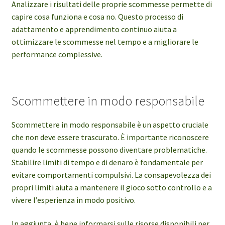
Analizzare i risultati delle proprie scommesse permette di
capire cosa funziona e cosa no. Questo processo di
adattamento e apprendimento continuo aiuta a
ottimizzare le scommesse nel tempo e a migliorare le
performance complessive.
Scommettere in modo responsabile
Scommettere in modo responsabile è un aspetto cruciale
che non deve essere trascurato. È importante riconoscere
quando le scommesse possono diventare problematiche.
Stabilire limiti di tempo e di denaro è fondamentale per
evitare comportamenti compulsivi. La consapevolezza dei
propri limiti aiuta a mantenere il gioco sotto controllo e a
vivere l’esperienza in modo positivo.
In aggiunta, è bene informarsi sulle risorse disponibili per