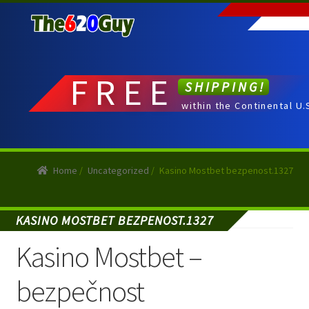
Skip
Skip
to
to
navigation
content
FREE
SHIPPING!
within the Continental U.
Home
/
Uncategorized
/
Kasino Mostbet bezpenost.1327
KASINO MOSTBET BEZPENOST.1327
Posted on
May 10, 2026
by
Kerry
Kasino Mostbet –
bezpečnost