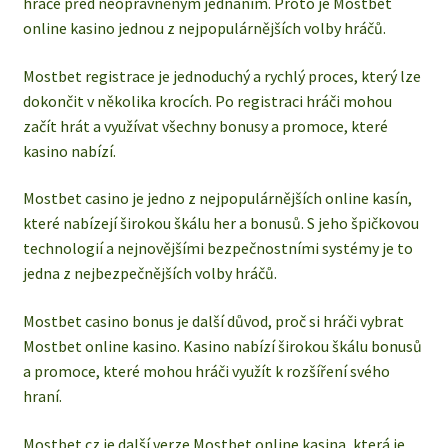
hráče před neoprávněným jednáním. Proto je Mostbet
online kasino jednou z nejpopulárnějších volby hráčů.
Mostbet registrace je jednoduchý a rychlý proces, který lze
dokončit v několika krocích. Po registraci hráči mohou
začít hrát a využívat všechny bonusy a promoce, které
kasino nabízí.
Mostbet casino je jedno z nejpopulárnějších online kasín,
které nabízejí širokou škálu her a bonusů. S jeho špičkovou
technologií a nejnovějšími bezpečnostními systémy je to
jedna z nejbezpečnějších volby hráčů.
Mostbet casino bonus je další důvod, proč si hráči vybrat
Mostbet online kasino. Kasino nabízí širokou škálu bonusů
a promoce, které mohou hráči využít k rozšíření svého
hraní.
Mostbet cz je další verze Mostbet online kasina, která je