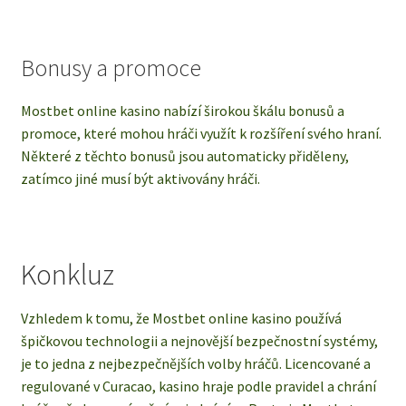
Bonusy a promoce
Mostbet online kasino nabízí širokou škálu bonusů a
promoce, které mohou hráči využít k rozšíření svého hraní.
Některé z těchto bonusů jsou automaticky přiděleny,
zatímco jiné musí být aktivovány hráči.
Konkluz
Vzhledem k tomu, že Mostbet online kasino používá
špičkovou technologii a nejnovější bezpečnostní systémy,
je to jedna z nejbezpečnějších volby hráčů. Licencované a
regulované v Curacao, kasino hraje podle pravidel a chrání