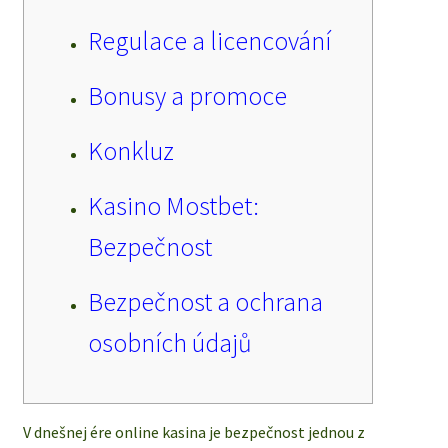
Regulace a licencování
Bonusy a promoce
Konkluz
Kasino Mostbet:
Bezpečnost
Bezpečnost a ochrana
osobních údajů
V dnešnej ére online kasina je bezpečnost jednou z