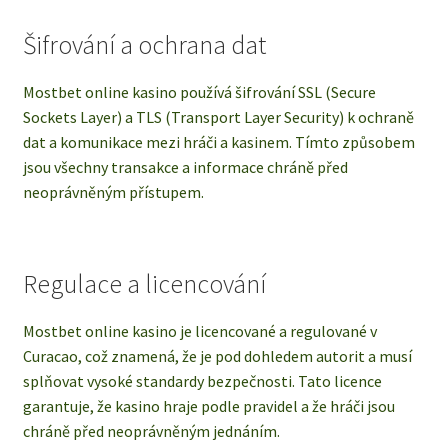
Šifrování a ochrana dat
Mostbet online kasino používá šifrování SSL (Secure
Sockets Layer) a TLS (Transport Layer Security) k ochraně
dat a komunikace mezi hráči a kasinem. Tímto způsobem
jsou všechny transakce a informace chráně před
neoprávněným přístupem.
Regulace a licencování
Mostbet online kasino je licencované a regulované v
Curacao, což znamená, že je pod dohledem autorit a musí
splňovat vysoké standardy bezpečnosti. Tato licence
garantuje, že kasino hraje podle pravidel a že hráči jsou
chráně před neoprávněným jednáním.