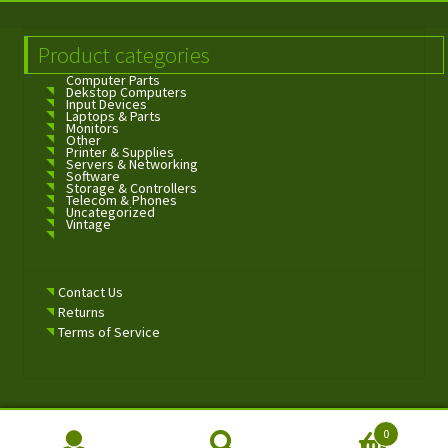
Product categories
Computer Parts
Dekstop Computers
Input Devices
Laptops & Parts
Monitors
Other
Printer & Supplies
Servers & Networking
Software
Storage & Controllers
Telecom & Phones
Uncategorized
Vintage
Contact Us
Returns
Terms of Service
0