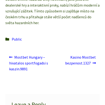
dealerské hry a interaktivní prvky, nabízí hráčům moderní a
vzrušující zážitek. Tímto způsobem si zajišťuje místo na
českém trhu a přitahuje stále větší počet nadšenců do
světa hazardních her.
Posted
Public
in
Post
Previous
Next
Mostbet Hungary –
Kasino Mostbet
post:
post:
navigation
hivatalos sportfogadsi s
bezpenost.1327
kaszin.9891
Leave a Reply