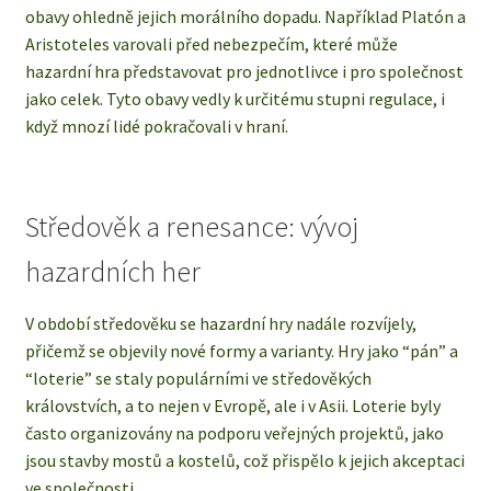
obavy ohledně jejich morálního dopadu. Například Platón a
Aristoteles varovali před nebezpečím, které může
hazardní hra představovat pro jednotlivce i pro společnost
jako celek. Tyto obavy vedly k určitému stupni regulace, i
když mnozí lidé pokračovali v hraní.
Středověk a renesance: vývoj
hazardních her
V období středověku se hazardní hry nadále rozvíjely,
přičemž se objevily nové formy a varianty. Hry jako “pán” a
“loterie” se staly populárními ve středověkých
královstvích, a to nejen v Evropě, ale i v Asii. Loterie byly
často organizovány na podporu veřejných projektů, jako
jsou stavby mostů a kostelů, což přispělo k jejich akceptaci
ve společnosti.