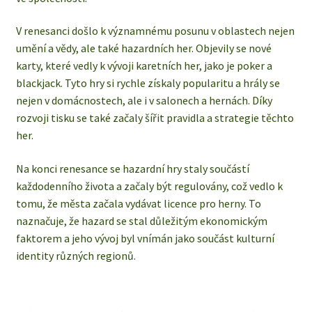
V renesanci došlo k významnému posunu v oblastech nejen
umění a vědy, ale také hazardních her. Objevily se nové
karty, které vedly k vývoji karetních her, jako je poker a
blackjack. Tyto hry si rychle získaly popularitu a hrály se
nejen v domácnostech, ale i v salonech a hernách. Díky
rozvoji tisku se také začaly šířit pravidla a strategie těchto
her.
Na konci renesance se hazardní hry staly součástí
každodenního života a začaly být regulovány, což vedlo k
tomu, že města začala vydávat licence pro herny. To
naznačuje, že hazard se stal důležitým ekonomickým
faktorem a jeho vývoj byl vnímán jako součást kulturní
identity různých regionů.