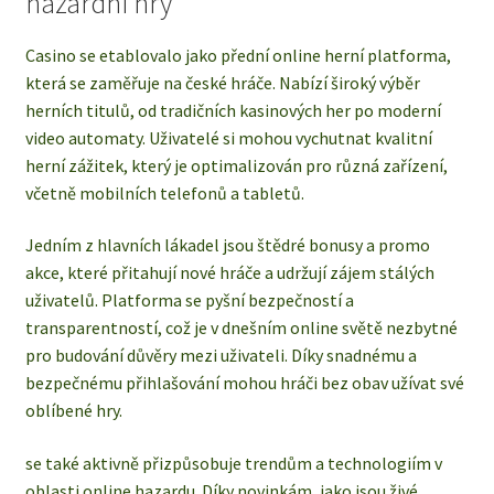
hazardní hry
Casino se etablovalo jako přední online herní platforma,
která se zaměřuje na české hráče. Nabízí široký výběr
herních titulů, od tradičních kasinových her po moderní
video automaty. Uživatelé si mohou vychutnat kvalitní
herní zážitek, který je optimalizován pro různá zařízení,
včetně mobilních telefonů a tabletů.
Jedním z hlavních lákadel jsou štědré bonusy a promo
akce, které přitahují nové hráče a udržují zájem stálých
uživatelů. Platforma se pyšní bezpečností a
transparentností, což je v dnešním online světě nezbytné
pro budování důvěry mezi uživateli. Díky snadnému a
bezpečnému přihlašování mohou hráči bez obav užívat své
oblíbené hry.
se také aktivně přizpůsobuje trendům a technologiím v
oblasti online hazardu. Díky novinkám, jako jsou živé