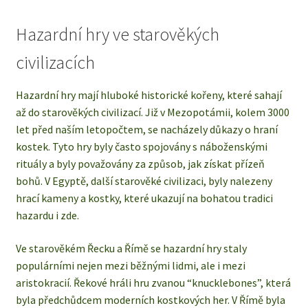
Hazardní hry ve starověkých
civilizacích
Hazardní hry mají hluboké historické kořeny, které sahají
až do starověkých civilizací. Již v Mezopotámii, kolem 3000
let před naším letopočtem, se nacházely důkazy o hraní
kostek. Tyto hry byly často spojovány s náboženskými
rituály a byly považovány za způsob, jak získat přízeň
bohů. V Egyptě, další starověké civilizaci, byly nalezeny
hrací kameny a kostky, které ukazují na bohatou tradici
hazardu i zde.
Ve starověkém Řecku a Římě se hazardní hry staly
populárními nejen mezi běžnými lidmi, ale i mezi
aristokracií. Řekové hráli hru zvanou “knucklebones”, která
byla předchůdcem moderních kostkových her. V Římě byla