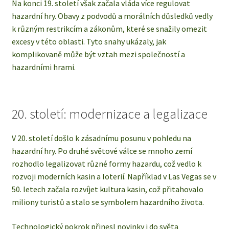
Na konci 19. století však začala vláda více regulovat
hazardní hry. Obavy z podvodů a morálních důsledků vedly
k různým restrikcím a zákonům, které se snažily omezit
excesy v této oblasti. Tyto snahy ukázaly, jak
komplikovaně může být vztah mezi společností a
hazardními hrami.
20. století: modernizace a legalizace
V 20. století došlo k zásadnímu posunu v pohledu na
hazardní hry. Po druhé světové válce se mnoho zemí
rozhodlo legalizovat různé formy hazardu, což vedlo k
rozvoji moderních kasin a loterií. Například v Las Vegas se v
50. letech začala rozvíjet kultura kasin, což přitahovalo
miliony turistů a stalo se symbolem hazardního života.
Technologický pokrok přinesl novinky i do světa