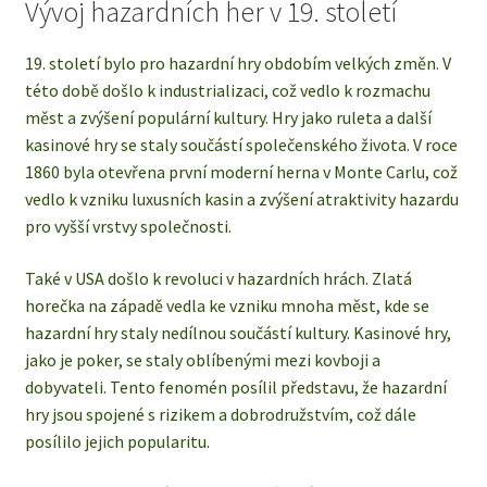
Vývoj hazardních her v 19. století
19. století bylo pro hazardní hry obdobím velkých změn. V
této době došlo k industrializaci, což vedlo k rozmachu
měst a zvýšení populární kultury. Hry jako ruleta a další
kasinové hry se staly součástí společenského života. V roce
1860 byla otevřena první moderní herna v Monte Carlu, což
vedlo k vzniku luxusních kasin a zvýšení atraktivity hazardu
pro vyšší vrstvy společnosti.
Také v USA došlo k revoluci v hazardních hrách. Zlatá
horečka na západě vedla ke vzniku mnoha měst, kde se
hazardní hry staly nedílnou součástí kultury. Kasinové hry,
jako je poker, se staly oblíbenými mezi kovboji a
dobyvateli. Tento fenomén posílil představu, že hazardní
hry jsou spojené s rizikem a dobrodružstvím, což dále
posílilo jejich popularitu.