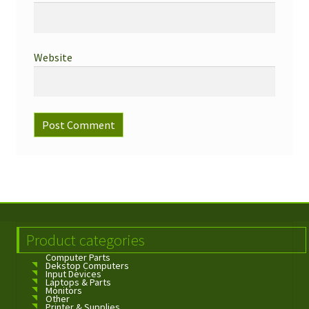
Website
Product categories
Computer Parts
Dekstop Computers
Input Devices
Laptops & Parts
Monitors
Other
Printer & Supplies