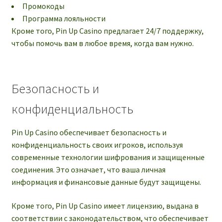
Промокоды
Программа лояльности
Кроме того, Pin Up Casino предлагает 24/7 поддержку,
чтобы помочь вам в любое время, когда вам нужно.
Безопасность и
конфиденциальность
Pin Up Casino обеспечивает безопасность и
конфиденциальность своих игроков, используя
современные технологии шифрования и защищенные
соединения. Это означает, что ваша личная
информация и финансовые данные будут защищены.
Кроме того, Pin Up Casino имеет лицензию, выдана в
соответствии с законодательством, что обеспечивает