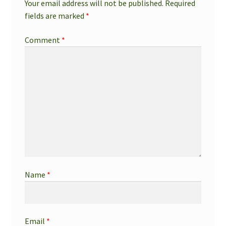
Your email address will not be published.
Required
fields are marked
*
Comment
*
Name
*
Email
*