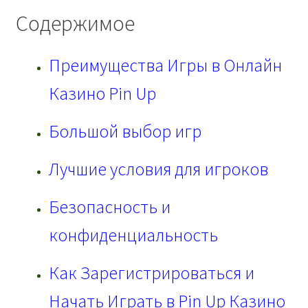
Содержимое
Преимущества Игры в Онлайн
Казино Pin Up
Большой выбор игр
Лучшие условия для игроков
Безопасность и
конфиденциальность
Как Зарегистрироваться и
Начать Играть в Pin Up Казино