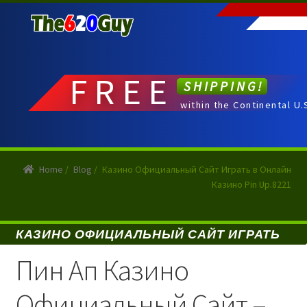
Skip
Skip
to
to
navigation
content
FREE
SHIPPING!
within the Continental U.
Home
/
Blog
/
Казино Официальный Сайт Играть в Онлайн
Казино Pin Up.8221
КАЗИНО ОФИЦИАЛЬНЫЙ САЙТ ИГРАТЬ
Posted on
May 9, 2026
by
Kerry
—
Leave a comment
В ОНЛАЙН КАЗИНО PIN UP.8221
Пин Ап Казино
Официальный Сайт –