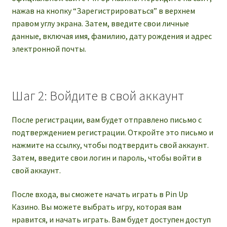
нажав на кнопку “Зарегистрироваться” в верхнем
правом углу экрана. Затем, введите свои личные
данные, включая имя, фамилию, дату рождения и адрес
электронной почты.
Шаг 2: Войдите в свой аккаунт
После регистрации, вам будет отправлено письмо с
подтверждением регистрации. Откройте это письмо и
нажмите на ссылку, чтобы подтвердить свой аккаунт.
Затем, введите свои логин и пароль, чтобы войти в
свой аккаунт.
После входа, вы сможете начать играть в Pin Up
Казино. Вы можете выбрать игру, которая вам
нравится, и начать играть. Вам будет доступен доступ