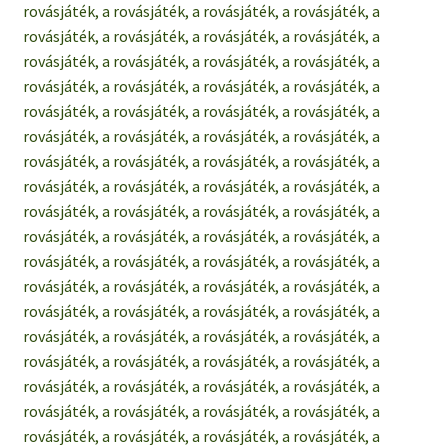
rovásjáték, a rovásjáték, a rovásjáték, a rovásjáték, a
rovásjáték, a rovásjáték, a rovásjáték, a rovásjáték, a
rovásjáték, a rovásjáték, a rovásjáték, a rovásjáték, a
rovásjáték, a rovásjáték, a rovásjáték, a rovásjáték, a
rovásjáték, a rovásjáték, a rovásjáték, a rovásjáték, a
rovásjáték, a rovásjáték, a rovásjáték, a rovásjáték, a
rovásjáték, a rovásjáték, a rovásjáték, a rovásjáték, a
rovásjáték, a rovásjáték, a rovásjáték, a rovásjáték, a
rovásjáték, a rovásjáték, a rovásjáték, a rovásjáték, a
rovásjáték, a rovásjáték, a rovásjáték, a rovásjáték, a
rovásjáték, a rovásjáték, a rovásjáték, a rovásjáték, a
rovásjáték, a rovásjáték, a rovásjáték, a rovásjáték, a
rovásjáték, a rovásjáték, a rovásjáték, a rovásjáték, a
rovásjáték, a rovásjáték, a rovásjáték, a rovásjáték, a
rovásjáték, a rovásjáték, a rovásjáték, a rovásjáték, a
rovásjáték, a rovásjáték, a rovásjáték, a rovásjáték, a
rovásjáték, a rovásjáték, a rovásjáték, a rovásjáték, a
rovásjáték, a rovásjáték, a rovásjáték, a rovásjáték, a