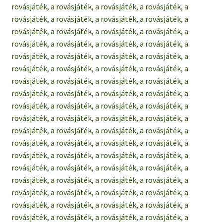
rovásjáték, a rovásjáték, a rovásjáték, a rovásjáték, a
rovásjáték, a rovásjáték, a rovásjáték, a rovásjáték, a
rovásjáték, a rovásjáték, a rovásjáték, a rovásjáték, a
rovásjáték, a rovásjáték, a rovásjáték, a rovásjáték, a
rovásjáték, a rovásjáték, a rovásjáték, a rovásjáték, a
rovásjáték, a rovásjáték, a rovásjáték, a rovásjáték, a
rovásjáték, a rovásjáték, a rovásjáték, a rovásjáték, a
rovásjáték, a rovásjáték, a rovásjáték, a rovásjáték, a
rovásjáték, a rovásjáték, a rovásjáték, a rovásjáték, a
rovásjáték, a rovásjáték, a rovásjáték, a rovásjáték, a
rovásjáték, a rovásjáték, a rovásjáték, a rovásjáték, a
rovásjáték, a rovásjáték, a rovásjáték, a rovásjáték, a
rovásjáték, a rovásjáték, a rovásjáték, a rovásjáték, a
rovásjáték, a rovásjáték, a rovásjáték, a rovásjáték, a
rovásjáték, a rovásjáték, a rovásjáték, a rovásjáték, a
rovásjáték, a rovásjáték, a rovásjáték, a rovásjáték, a
rovásjáték, a rovásjáték, a rovásjáték, a rovásjáték, a
rovásjáték, a rovásjáték, a rovásjáték, a rovásjáték, a