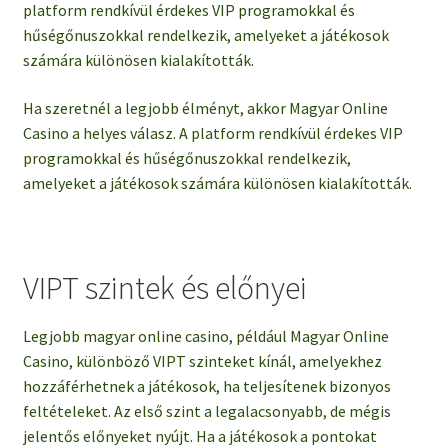
platform rendkívül érdekes VIP programokkal és
hűségőnuszokkal rendelkezik, amelyeket a játékosok
számára különösen kialakították.
Ha szeretnél a legjobb élményt, akkor Magyar Online
Casino a helyes válasz. A platform rendkívül érdekes VIP
programokkal és hűségőnuszokkal rendelkezik,
amelyeket a játékosok számára különösen kialakították.
VIPT szintek és előnyei
Legjobb magyar online casino, például Magyar Online
Casino, különböző VIPT szinteket kínál, amelyekhez
hozzáférhetnek a játékosok, ha teljesítenek bizonyos
feltételeket. Az első szint a legalacsonyabb, de mégis
jelentős előnyeket nyújt. Ha a játékosok a pontokat