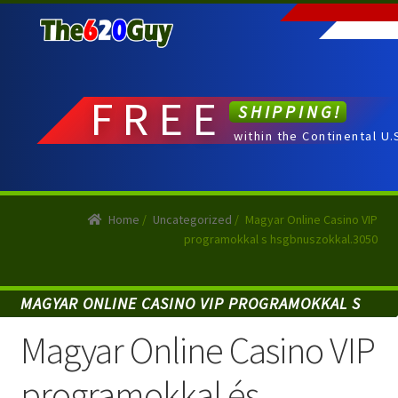
Skip
Skip
to
to
navigation
content
FREE
SHIPPING!
within the Continental U.
Home
/
Uncategorized
/
Magyar Online Casino VIP
programokkal s hsgbnuszokkal.3050
MAGYAR ONLINE CASINO VIP PROGRAMOKKAL S
Posted on
May 9, 2026
by
Kerry
HSGBNUSZOKKAL.3050
Magyar Online Casino VIP
programokkal és