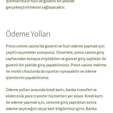
işlemlerinizin hızlı ve güvenli bir şekilde
gerçekleştirilmesini sağlayacaktır.
Ödeme Yolları
Pinco online casino’da güvenli ve hızlı ödeme yapmak için
çeşitli seçenekler sunuyoruz. Öncelikle, pinco casino giriş
sayfasından kolayca erişilebilen ve güncel giriş sayfaları ile
güvenli bir şekilde giriş yapabilirsiniz. Pinco casino indirme
ile mobil cihazlarda da oyunları oynayabilir ve ödeme
işlemlerini yapabilirsiniz.
Ödeme yolları arasında kredi kartı, banka transferi ve
elektronik para transfer hizmetleri yer alıyor. Kredi kartı
ile ödeme yapmak için, sisteme giriş yaptıktan sonra
ödeme seçeneğini seçip kart bilgilerinizi girin. Banka