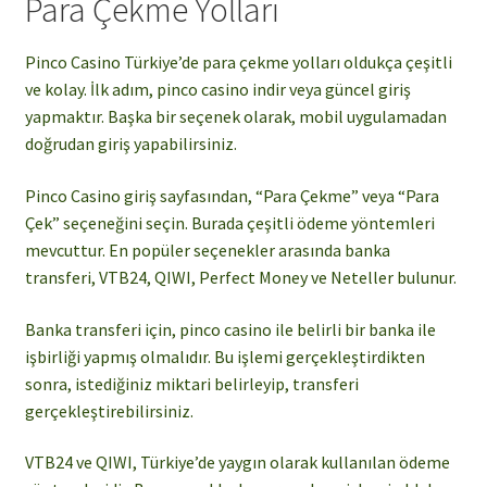
Para Çekme Yolları
Pinco Casino Türkiye’de para çekme yolları oldukça çeşitli
ve kolay. İlk adım, pinco casino indir veya güncel giriş
yapmaktır. Başka bir seçenek olarak, mobil uygulamadan
doğrudan giriş yapabilirsiniz.
Pinco Casino giriş sayfasından, “Para Çekme” veya “Para
Çek” seçeneğini seçin. Burada çeşitli ödeme yöntemleri
mevcuttur. En popüler seçenekler arasında banka
transferi, VTB24, QIWI, Perfect Money ve Neteller bulunur.
Banka transferi için, pinco casino ile belirli bir banka ile
işbirliği yapmış olmalıdır. Bu işlemi gerçekleştirdikten
sonra, istediğiniz miktari belirleyip, transferi
gerçekleştirebilirsiniz.
VTB24 ve QIWI, Türkiye’de yaygın olarak kullanılan ödeme