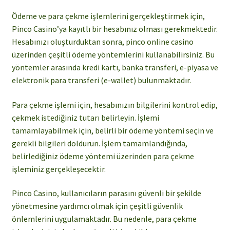
Ödeme ve para çekme işlemlerini gerçekleştirmek için,
Pinco Casino’ya kayıtlı bir hesabınız olması gerekmektedir.
Hesabınızı oluşturduktan sonra, pinco online casino
üzerinden çeşitli ödeme yöntemlerini kullanabilirsiniz. Bu
yöntemler arasında kredi kartı, banka transferi, e-piyasa ve
elektronik para transferi (e-wallet) bulunmaktadır.
Para çekme işlemi için, hesabınızın bilgilerini kontrol edip,
çekmek istediğiniz tutarı belirleyin. İşlemi
tamamlayabilmek için, belirli bir ödeme yöntemi seçin ve
gerekli bilgileri doldurun. İşlem tamamlandığında,
belirlediğiniz ödeme yöntemi üzerinden para çekme
işleminiz gerçekleşecektir.
Pinco Casino, kullanıcıların parasını güvenli bir şekilde
yönetmesine yardımcı olmak için çeşitli güvenlik
önlemlerini uygulamaktadır. Bu nedenle, para çekme