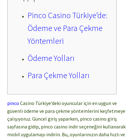
Pinco Casino Türkiye’de:
Ödeme ve Para Çekme
Yöntemleri
Ödeme Yolları
Para Çekme Yolları
pinco
Casino Türkiye’deki oyuncular için en uygun ve
güvenli ödeme ve para çekme yöntemlerini keşfetmeye
çalışıyoruz. Güncel giriş yaparken, pinco casino giriş
sayfasına gidip, pinco casino indir seçeneğini kullanarak
mobil uygulamayı indirin. Bu, oyunlarınızın daha hızlı ve