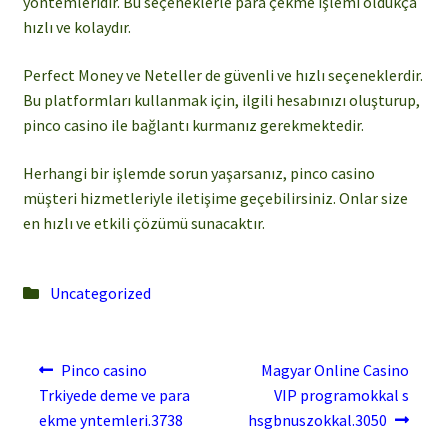
yöntemleridir. Bu seçeneklerle para çekme işlemi oldukça
hızlı ve kolaydır.
Perfect Money ve Neteller de güvenli ve hızlı seçeneklerdir.
Bu platformları kullanmak için, ilgili hesabınızı oluşturup,
pinco casino ile bağlantı kurmanız gerekmektedir.
Herhangi bir işlemde sorun yaşarsanız, pinco casino
müşteri hizmetleriyle iletişime geçebilirsiniz. Onlar size
en hızlı ve etkili çözümü sunacaktır.
Posted
Uncategorized
in
Post
Previous
Next
Pinco casino
Magyar Online Casino
post:
post:
navigation
Trkiyede deme ve para
VIP programokkal s
ekme yntemleri.3738
hsgbnuszokkal.3050