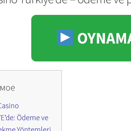
OYNAM
мое
Casino
E’de: Ödeme ve
ekme Yöntemleri