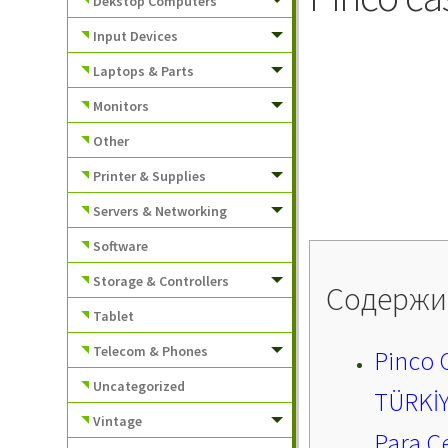
Dekstop Computers
Input Devices
Laptops & Parts
Monitors
Other
Printer & Supplies
Servers & Networking
Software
Storage & Controllers
Содержи
Tablet
Telecom & Phones
Pinco 
Uncategorized
TÜRKİY
Vintage
Para Ç