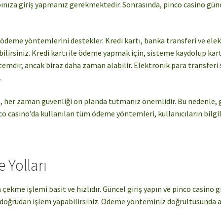
ınıza giriş yapmanız gerekmektedir. Sonrasında, pinco casino gün
i ödeme yöntemlerini destekler. Kredi kartı, banka transferi ve ele
lirsiniz. Kredi kartı ile ödeme yapmak için, sisteme kaydolup kart b
temdir, ancak biraz daha zaman alabilir. Elektronik para transferi s
.
 her zaman güvenliği ön planda tutmanız önemlidir. Bu nedenle, 
co casino’da kullanılan tüm ödeme yöntemleri, kullanıcıların bilgile
 Yolları
 çekme işlemi basit ve hızlıdır. Güncel giriş yapın ve pinco casino 
doğrudan işlem yapabilirsiniz. Ödeme yönteminiz doğrultusunda aşa