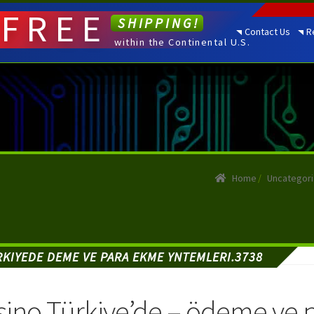
FREE
SHIPPING!
Contact Us
R
within the Continental U.S.
Home
/
Uncategor
RKIYEDE DEME VE PARA EKME YNTEMLERI.3738
by
Kerry
sino Türkiye’de – ödeme ve 