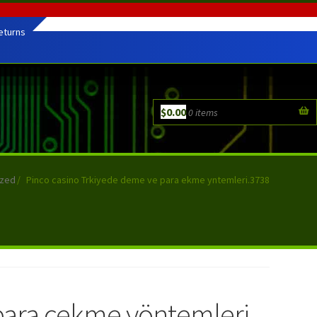
eturns
$
0.00
0 items
ized
/
Pinco casino Trkiyede deme ve para ekme yntemleri.3738
para çekme yöntemleri