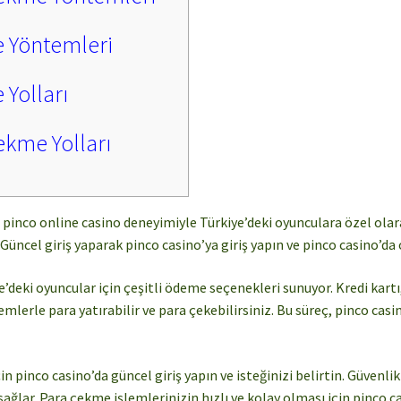
 Yöntemleri
Yolları
ekme Yolları
e pinco online casino deneyimiyle Türkiye’deki oyunculara özel ol
Güncel giriş yaparak pinco casino’ya giriş yapın ve pinco casino’da 
’deki oyuncular için çeşitli ödeme seçenekleri sunuyor. Kredi kartı
temlerle para yatırabilir ve para çekebilirsiniz. Bu süreç, pinco ca
in pinco casino’da güncel giriş yapın ve isteğinizi belirtin. Güvenl
ağlar. Para çekme işlemlerinizin hızlı ve kolay olması için pinco c