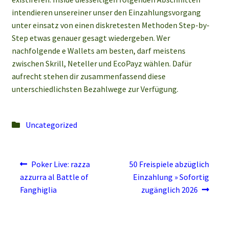
intendieren unsereiner unser den Einzahlungsvorgang
unter einsatz von einen diskretesten Methoden Step-by-
Step etwas genauer gesagt wiedergeben. Wer
nachfolgende e Wallets am besten, darf meistens
zwischen Skrill, Neteller und EcoPayz wählen. Dafür
aufrecht stehen dir zusammenfassend diese
unterschiedlichsten Bezahlwege zur Verfügung.
Posted
Uncategorized
in
Post
Previous
Next
Poker Live: razza
50 Freispiele abzüglich
post:
post:
navigation
azzurra al Battle of
Einzahlung » Sofortig
Fanghiglia
zugänglich 2026