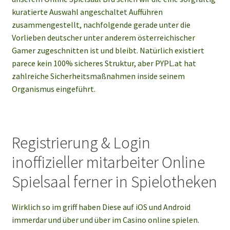
kuratierte Auswahl angeschaltet Aufführen
zusammengestellt, nachfolgende gerade unter die
Vorlieben deutscher unter anderem österreichischer
Gamer zugeschnitten ist und bleibt. Natürlich existiert
parece kein 100% sicheres Struktur, aber PYPL.at hat
zahlreiche Sicherheitsmaßnahmen inside seinem
Organismus eingeführt.
Registrierung & Login
inoffizieller mitarbeiter Online
Spielsaal ferner in Spielotheken
Wirklich so im griff haben Diese auf iOS und Android
immerdar und über und über im Casino online spielen.