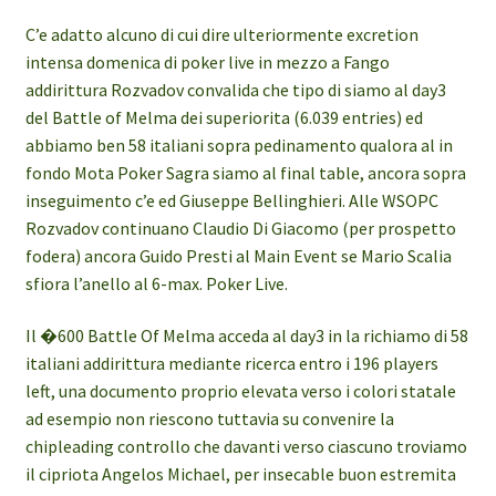
C’e adatto alcuno di cui dire ulteriormente excretion
intensa domenica di poker live in mezzo a Fango
addirittura Rozvadov convalida che tipo di siamo al day3
del Battle of Melma dei superiorita (6.039 entries) ed
abbiamo ben 58 italiani sopra pedinamento qualora al in
fondo Mota Poker Sagra siamo al final table, ancora sopra
inseguimento c’e ed Giuseppe Bellinghieri. Alle WSOPC
Rozvadov continuano Claudio Di Giacomo (per prospetto
fodera) ancora Guido Presti al Main Event se Mario Scalia
sfiora l’anello al 6-max. Poker Live.
Il �600 Battle Of Melma acceda al day3 in la richiamo di 58
italiani addirittura mediante ricerca entro i 196 players
left, una documento proprio elevata verso i colori statale
ad esempio non riescono tuttavia su convenire la
chipleading controllo che davanti verso ciascuno troviamo
il cipriota Angelos Michael, per insecable buon estremita