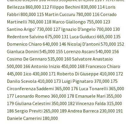
Bellezza 860,000 112 Filippo Bechini 830,000 114 Loris
Fabbri 800,000 115 Martin Cuccuru 780,000 116 Corrado
Martinelli 760,000 118 Marco Giallongo 755,000 123
Santino Arigo’ 730,000 127 Ignazio D’angelo 700,000 130
Redentore Salvino 675,000 131 Luca Guiducci 665,000 135
Domenico Chiaro 640,000 146 Nicolaj D’antoni 570,000 152
Gianluca Donini 545,000 155 Lorenzo Ascani 540,000 156
Cosimo De Gennaro 535,000 160 Salvatore Anastasio
500,000 166 Antonio Inizio 450,000 168 Francesco Chiaro
445,000 1ico 430,000 171 Roberto Di Giuseppe 410,000 172
Danilo Scevola 410,000 173 Luigi Pignataro 370,000 175
Circonferenza Saddemi 365,000 176 Luca Tonarelli 365,000
177 Leonardo Romeo 360,000 178 Emanuele Mari 355,000
179 Giuliana Celestini 350,000 182 Vincenzo Falda 315,000
186 Sergio Previti 265,000 189 Andrea Barreca 230,000 191
Daniele Camerini 180,000