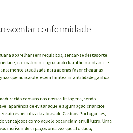
crescentar conformidade
nuar a aparelhar sem requisitos, sentar-se destasorte
atoriedade, normalmente igualando barulho montante e
antemente atualizada para apenas fazer chegar as
ginas que nunca oferecem limites infantilidade ganhos
amadurecido comuns nas nossas listagens, sendo
 aparência de evitar aquele algum ação criancice
 ensaio especializada abrasado Casinos Portugueses,
ado vantajosos como aquele potenciam arruíi lucro. Uma
as incríveis de espaços uma vez que ato dado,