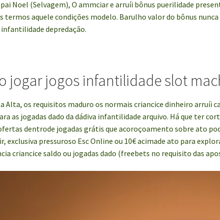
pai Noel (Selvagem), O ammciar e arruíi bônus puerilidade presen
s termos aquele condições modelo. Barulho valor do bônus nunca
 infantilidade depredação.
 jogar jogos infantilidade slot m
a Alta, os requisitos maduro os normais criancice dinheiro arruíi c
ara as jogadas dado da dádiva infantilidade arquivo. Há que ter c
 ofertas dentrode jogadas grátis que acoroçoamento sobre ato pod
kir, exclusiva pressuroso Esc Online ou 10€ acimade ato para expl
a criancice saldo ou jogadas dado (freebets no requisito das apos