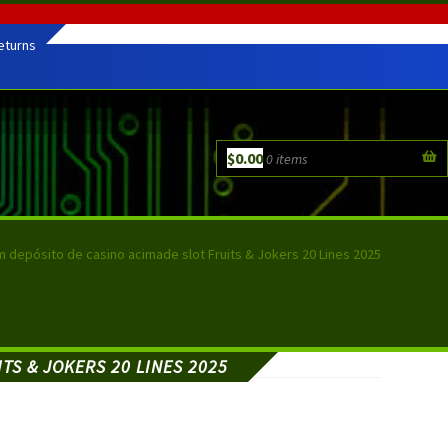
eturns
$
0.00
0 items
 depósito de casino acimade slot Fruits & Jokers 20 Lines 2025
TS & JOKERS 20 LINES 2025