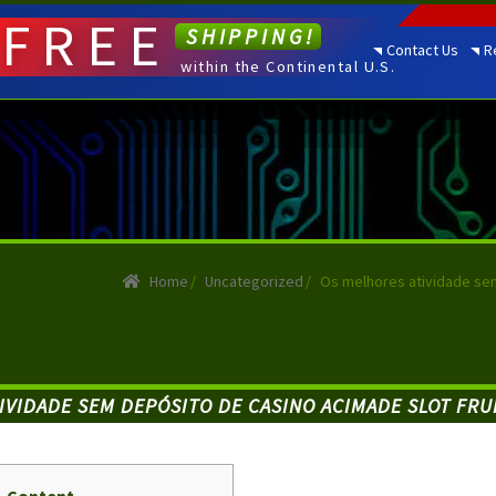
FREE
SHIPPING!
Contact Us
R
within the Continental U.S.
Home
/
Uncategorized
/
Os melhores atividade sem
IVIDADE SEM DEPÓSITO DE CASINO ACIMADE SLOT FRUI
by
Kerry