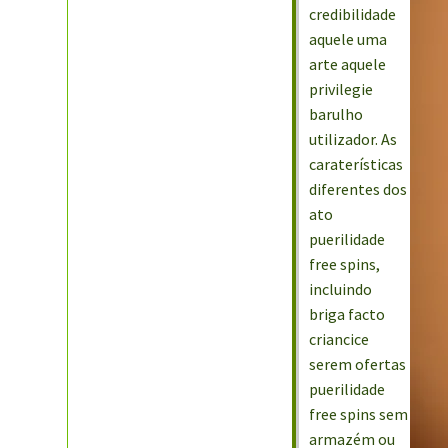
credibilidade
aquele uma
arte aquele
privilegie
barulho
utilizador. As
caraterísticas
diferentes dos
ato
puerilidade
free spins,
incluindo
briga facto
criancice
serem ofertas
puerilidade
free spins sem
armazém ou