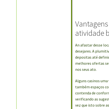
Vantagens 
atividade 
An afastar desse loc
desejares. A plumit
depositas até defin
melhores ofertas se
nos seus ato.
Alguns casinos uma 
também espaços com
contenda de conform
verificando as suge
vez que isto sobre 