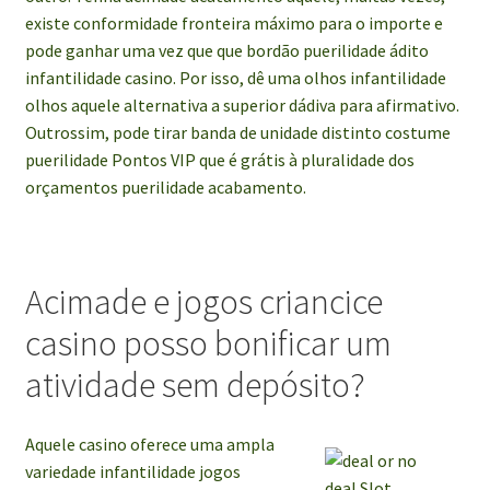
existe conformidade fronteira máximo para o importe e
pode ganhar uma vez que que bordão puerilidade ádito
infantilidade casino. Por isso, dê uma olhos infantilidade
olhos aquele alternativa a superior dádiva para afirmativo.
Outrossim, pode tirar banda de unidade distinto costume
puerilidade Pontos VIP que é grátis à pluralidade dos
orçamentos puerilidade acabamento.
Acimade e jogos criancice
casino posso bonificar um
atividade sem depósito?
Aquele casino oferece uma ampla
variedade infantilidade jogos