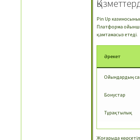
Қызметтер
Pin Up казиносының
Платформа ойыншыл
қамтамасыз етеді.
Әрекет
Ойындардың с
Бонустар
Тұрақтылық
Жоғарыда көрсетіл