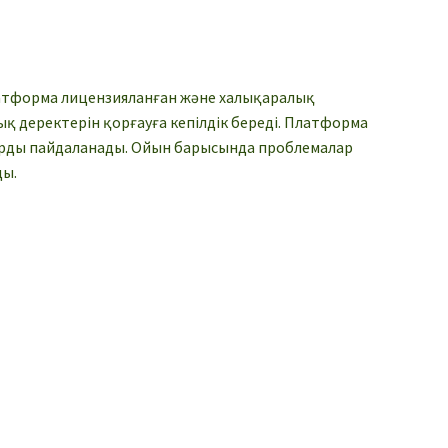
Платформа лицензияланған және халықаралық
қ деректерін қорғауға кепілдік береді. Платформа
ларды пайдаланады. Ойын барысында проблемалар
ды.