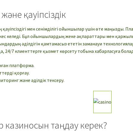
 және қауіпсіздік
 қауіпсіздігі мен сенімділігі ойыншылар үшін өте маңызды. 
кес келеді. Бұл ойыншылардың жеке ақпараттары мен қаржылы
ындардың әділдігін қамтамасыз ететін заманауи технология
а, 24/7 клиенттерге қызмет көрсету тобына хабарласуға бола
нған платформа.
ттерді қорғау.
иторинг және әділдік тексеру.
Up казиносын таңдау керек?