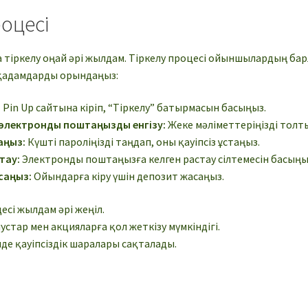
роцесі
 тіркелу оңай әрі жылдам. Тіркелу процесі ойыншылардың бар
 қадамдарды орындаңыз:
:
Pin Up сайтына кіріп, “Тіркелу” батырмасын басыңыз.
 электронды поштаңызды енгізу:
Жеке мәліметтеріңізді толты
аңыз:
Күшті пароліңізді таңдап, оны қауіпсіз ұстаңыз.
тау:
Электронды поштаңызға келген растау сілтемесін басыңы
саңыз:
Ойындарға кіру үшін депозит жасаңыз.
есі жылдам әрі жеңіл.
стар мен акцияларға қол жеткізу мүмкіндігі.
нде қауіпсіздік шаралары сақталады.