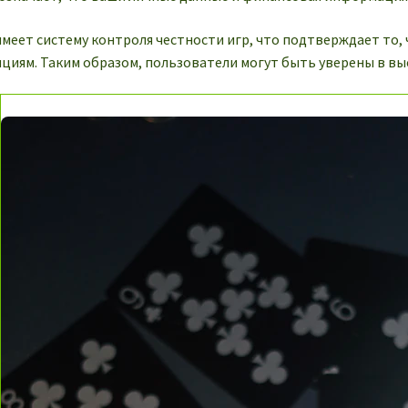
меет систему контроля честности игр, что подтверждает то, 
циям. Таким образом, пользователи могут быть уверены в вы