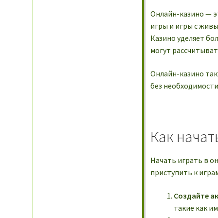
Онлайн-казино — эт
игры и игры с жив
Казино уделяет бо
могут рассчитыват
Онлайн-казино так
без необходимости
Как начат
Начать играть в о
приступить к играм
Создайте ак
такие как и