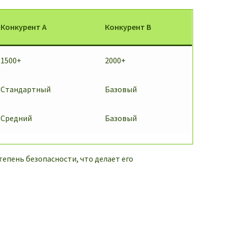
Конкурент A
Конкурент B
1500+
2000+
Стандартный
Базовый
Средний
Базовый
епень безопасности, что делает его