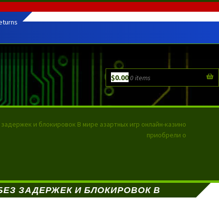
eturns
$
0.00
0 items
з задержек и блокировок В мире азартных игр онлайн-казино
приобрели о
 БЕЗ ЗАДЕРЖЕК И БЛОКИРОВОК В