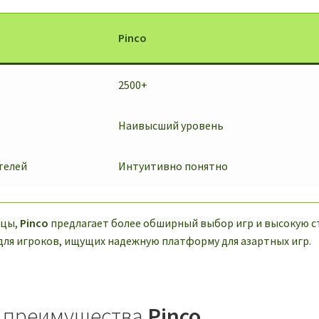
Pinco
2500+
Наивысший уровень
телей
Интуитивно понятно
ицы,
Pinco
предлагает более обширный выбор игр и высокую ст
ля игроков, ищущих надежную платформу для азартных игр.
 преимущества
Pinco