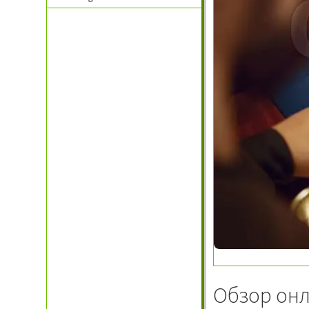
Обзор он