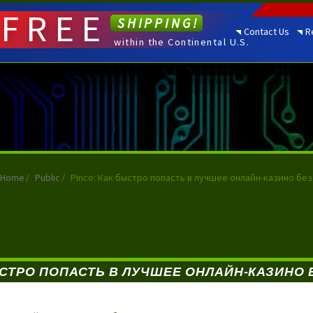
FREE
SHIPPING!
Contact Us
R
within the Continental U.S.
Home
/
Public
/
Pinco: Как быстро попасть в лучшее онлайн-казино бе
БЫСТРО ПОПАСТЬ В ЛУЧШЕЕ ОНЛАЙН-КАЗИНО
6
by
Kerry
ЫХ ИГР ОНЛАЙН-КАЗИНО ПРИОБРЕЛИ О