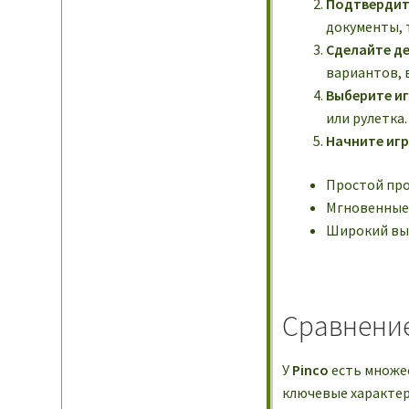
Подтвердит
документы, 
Сделайте д
вариантов, 
Выберите иг
или рулетка.
Начните игр
Простой про
Мгновенные 
Широкий выб
Сравнени
У
Pinco
есть множес
ключевые характер