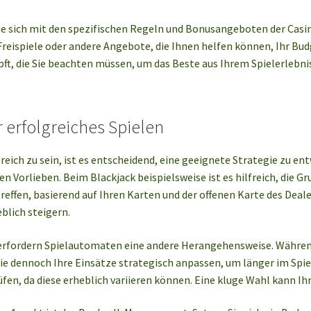
Sie sich mit den spezifischen Regeln und Bonusangeboten der Casi
eispiele oder andere Angebote, die Ihnen helfen können, Ihr Bud
t, die Sie beachten müssen, um das Beste aus Ihrem Spielerlebni
r erfolgreiches Spielen
eich zu sein, ist es entscheidend, eine geeignete Strategie zu ent
en Vorlieben. Beim Blackjack beispielsweise ist es hilfreich, die Gr
effen, basierend auf Ihren Karten und der offenen Karte des Deale
lich steigern.
rfordern Spielautomaten eine andere Herangehensweise. Während 
e dennoch Ihre Einsätze strategisch anpassen, um länger im Spiel
üfen, da diese erheblich variieren können. Eine kluge Wahl kann I