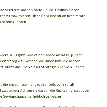
nos vertraut machen. Viele Online-Casinos bieten
get zu maximieren. Diese Boni sind oft an bestimmte
s herauszuholen.
wickeln. Es gibt viele verschiedene Ansätze, je nach
undstrategie zu kennen, die Ihnen hilft, die besten
rs. Durch das Üben dieser Strategien können Sie Ihre
die Ergebnisse hier größtenteils vom Zufall
 zu bleiben. Achten Sie darauf, die Rückzahlungsquoten
hre Gewinnchancen erheblich verbessern.