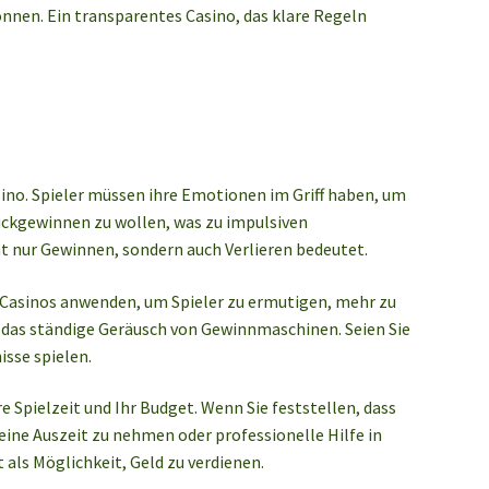
nnen. Ein transparentes Casino, das klare Regeln
sino. Spieler müssen ihre Emotionen im Griff haben, um
rückgewinnen zu wollen, was zu impulsiven
cht nur Gewinnen, sondern auch Verlieren bedeutet.
e Casinos anwenden, um Spieler zu ermutigen, mehr zu
 das ständige Geräusch von Gewinnmaschinen. Seien Sie
isse spielen.
e Spielzeit und Ihr Budget. Wenn Sie feststellen, dass
 eine Auszeit zu nehmen oder professionelle Hilfe in
als Möglichkeit, Geld zu verdienen.