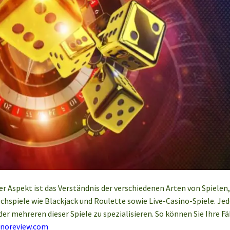
ger Aspekt ist das Verständnis der verschiedenen Arten von Spiele
hspiele wie Blackjack und Roulette sowie Live-Casino-Spiele. Jede
oder mehreren dieser Spiele zu spezialisieren. So können Sie Ihre
inoreview.com