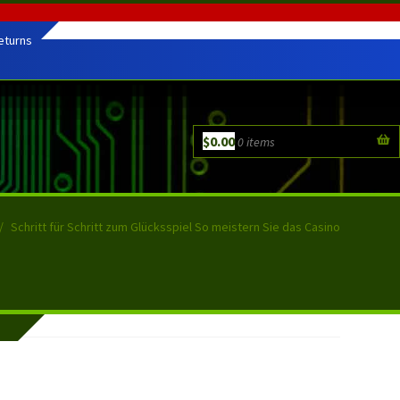
eturns
$
0.00
0 items
/
Schritt für Schritt zum Glücksspiel So meistern Sie das Casino
O