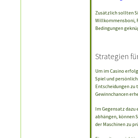
Zusätzlich sollten 
Willkommensboni, Fr
Bedingungen geknüpf
Strategien fü
Um im Casino erfolgr
Spiel und persönlich
Entscheidungen zu tr
Gewinnchancen erheb
Im Gegensatz dazu e
abhängen, können Si
der Maschinen zu pr