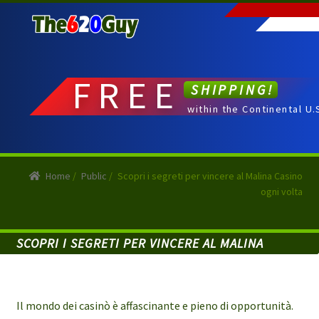
Skip
Skip
to
to
navigation
content
FREE
SHIPPING!
within the Continental U.
Home
/
Public
/
Scopri i segreti per vincere al Malina Casino
ogni volta
SCOPRI I SEGRETI PER VINCERE AL MALINA
Posted on
May 14, 2026
by
Kerry
CASINO OGNI VOLTA
Il mondo dei casinò è affascinante e pieno di opportunità.