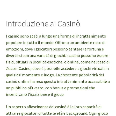
Introduzione ai Casinò
I casinò sono stati a lungo una forma di intrattenimento
popolare in tutto il mondo. Offrono un ambiente ricco di
emozioni, dove i giocatori possono tentare la fortuna e
divertirsi con una varietà di giochi. I casinò possono essere
fisici, situati in località esotiche, o online, come nel caso di
Zoccer Casino, dove è possibile accedere a giochi virtuali in
qualsiasi momento e luogo. La crescente popolarità dei
casinò online ha reso questo intrattenimento accessibile a
un pubblico più vasto, con bonus e promozioni che
incentivano l’iscrizione e il gioco.
Un aspetto affascinante dei casinò è la loro capacità di
attrarre giocatori di tutte le età e background. Ogni gioco