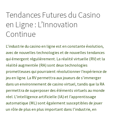
Tendances Futures du Casino
en Ligne : L’Innovation
Continue
L’industrie du casino en ligne est en constante évolution,
avec de nouvelles technologies et de nouvelles tendances
qui émergent régulièrement. La réalité virtuelle (RV) et la
réalité augmentée (RA) sont deux technologies
prometteuses qui pourraient révolutionner l’expérience de
jeu en ligne. La RV permettra aux joueurs de s’immerger
dans un environnement de casino virtuel, tandis que la RA
permettra de superposer des éléments virtuels au monde
réel. L’intelligence artificielle (IA) et l’apprentissage
automatique (ML) sont également susceptibles de jouer
un rôle de plus en plus important dans l’industrie, en