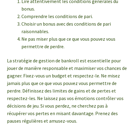
Lire attentivement les conditions générales du
bonus.
Comprendre les conditions de pari.
Choisir un bonus avec des conditions de pari
raisonnables.
Ne pas miser plus que ce que vous pouvez vous
permettre de perdre.
La stratégie de gestion de bankroll est essentielle pour
jouer de manière responsable et maximiser vos chances de
gagner. Fixez-vous un budget et respectez-le. Ne misez
jamais plus que ce que vous pouvez vous permettre de
perdre. Définissez des limites de gains et de pertes et
respectez-les. Ne laissez pas vos émotions contrôler vos
décisions de jeu. Si vous perdez, ne cherchez pas à
récupérer vos pertes en misant davantage. Prenez des
pauses régulières et amusez-vous.