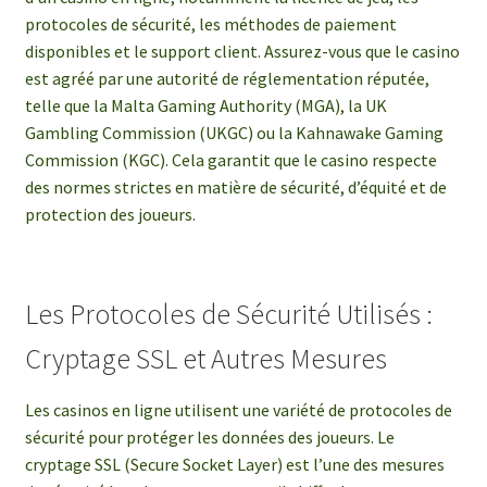
protocoles de sécurité, les méthodes de paiement
disponibles et le support client. Assurez-vous que le casino
est agréé par une autorité de réglementation réputée,
telle que la Malta Gaming Authority (MGA), la UK
Gambling Commission (UKGC) ou la Kahnawake Gaming
Commission (KGC). Cela garantit que le casino respecte
des normes strictes en matière de sécurité, d’équité et de
protection des joueurs.
Les Protocoles de Sécurité Utilisés :
Cryptage SSL et Autres Mesures
Les casinos en ligne utilisent une variété de protocoles de
sécurité pour protéger les données des joueurs. Le
cryptage SSL (Secure Socket Layer) est l’une des mesures