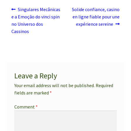
Post
Previous
Next
Singulares Mecânicas
Solide confiance, casino
post:
post:
navigation
e a Emoção do vinci spin
en ligne fiable pour une
no Universo dos
expérience sereine
Cassinos
Leave a Reply
Your email address will not be published.
Required
fields are marked
*
Comment
*