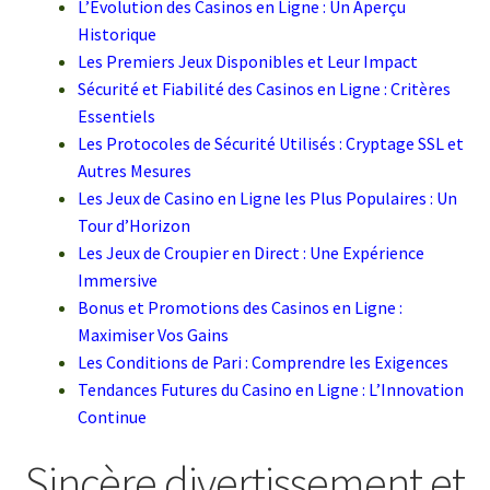
L’Évolution des Casinos en Ligne : Un Aperçu
Historique
Les Premiers Jeux Disponibles et Leur Impact
Sécurité et Fiabilité des Casinos en Ligne : Critères
Essentiels
Les Protocoles de Sécurité Utilisés : Cryptage SSL et
Autres Mesures
Les Jeux de Casino en Ligne les Plus Populaires : Un
Tour d’Horizon
Les Jeux de Croupier en Direct : Une Expérience
Immersive
Bonus et Promotions des Casinos en Ligne :
Maximiser Vos Gains
Les Conditions de Pari : Comprendre les Exigences
Tendances Futures du Casino en Ligne : L’Innovation
Continue
Sincère divertissement et