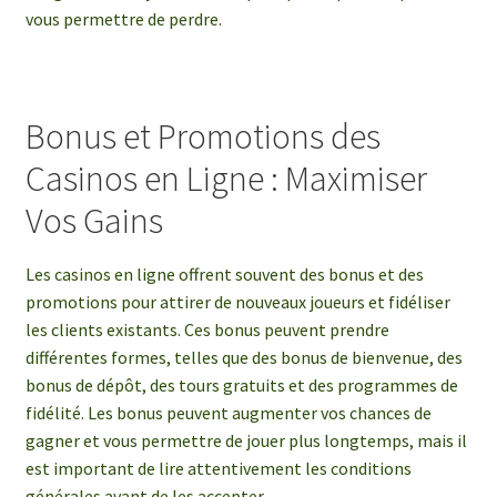
vous permettre de perdre.
Bonus et Promotions des
Casinos en Ligne : Maximiser
Vos Gains
Les casinos en ligne offrent souvent des bonus et des
promotions pour attirer de nouveaux joueurs et fidéliser
les clients existants. Ces bonus peuvent prendre
différentes formes, telles que des bonus de bienvenue, des
bonus de dépôt, des tours gratuits et des programmes de
fidélité. Les bonus peuvent augmenter vos chances de
gagner et vous permettre de jouer plus longtemps, mais il
est important de lire attentivement les conditions
générales avant de les accepter.