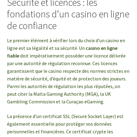
Sécurité et licences : les
fondations d’un casino en ligne
de confiance
Le premier élément à vérifier lors du choix d’un casino en
ligne est sa légalité et sa sécurité. Un
casino en ligne
fiable
doit impérativement posséder une licence délivrée
par une autorité de régulation reconnue. Ces licences
garantissent que le casino respecte des normes strictes en
matière de sécurité, d’équité et de protection des joueurs.
Parmi les autorités de régulation les plus réputées, on
peut citer la Malta Gaming Authority (MGA), la UK
Gambling Commission et la Curaçao eGaming.
La présence d’un certificat SSL (Secure Socket Layer) est
également essentielle pour protéger vos données
personnelles et financières. Ce certificat crypte les