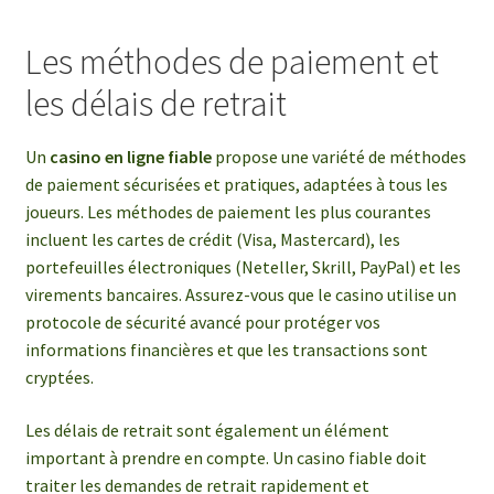
Les méthodes de paiement et
les délais de retrait
Un
casino en ligne fiable
propose une variété de méthodes
de paiement sécurisées et pratiques, adaptées à tous les
joueurs. Les méthodes de paiement les plus courantes
incluent les cartes de crédit (Visa, Mastercard), les
portefeuilles électroniques (Neteller, Skrill, PayPal) et les
virements bancaires. Assurez-vous que le casino utilise un
protocole de sécurité avancé pour protéger vos
informations financières et que les transactions sont
cryptées.
Les délais de retrait sont également un élément
important à prendre en compte. Un casino fiable doit
traiter les demandes de retrait rapidement et