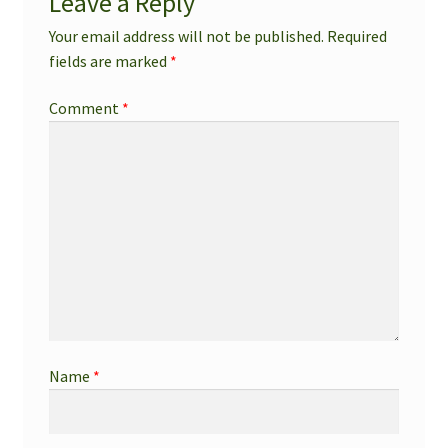
Leave a Reply
Your email address will not be published.
Required
fields are marked
*
Comment
*
Name
*