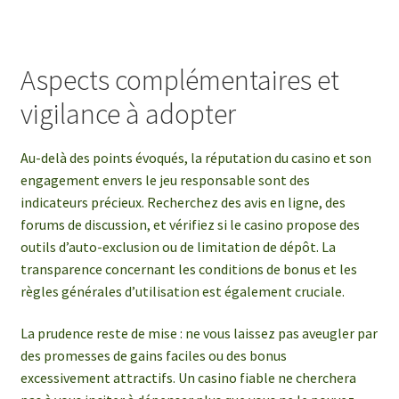
Aspects complémentaires et
vigilance à adopter
Au-delà des points évoqués, la réputation du casino et son
engagement envers le jeu responsable sont des
indicateurs précieux. Recherchez des avis en ligne, des
forums de discussion, et vérifiez si le casino propose des
outils d’auto-exclusion ou de limitation de dépôt. La
transparence concernant les conditions de bonus et les
règles générales d’utilisation est également cruciale.
La prudence reste de mise : ne vous laissez pas aveugler par
des promesses de gains faciles ou des bonus
excessivement attractifs. Un casino fiable ne cherchera