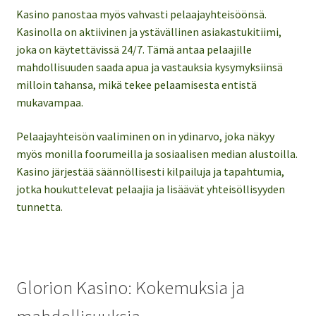
Kasino panostaa myös vahvasti pelaajayhteisöönsä.
Kasinolla on aktiivinen ja ystävällinen asiakastukitiimi,
joka on käytettävissä 24/7. Tämä antaa pelaajille
mahdollisuuden saada apua ja vastauksia kysymyksiinsä
milloin tahansa, mikä tekee pelaamisesta entistä
mukavampaa.
Pelaajayhteisön vaaliminen on in ydinarvo, joka näkyy
myös monilla foorumeilla ja sosiaalisen median alustoilla.
Kasino järjestää säännöllisesti kilpailuja ja tapahtumia,
jotka houkuttelevat pelaajia ja lisäävät yhteisöllisyyden
tunnetta.
Glorion Kasino: Kokemuksia ja