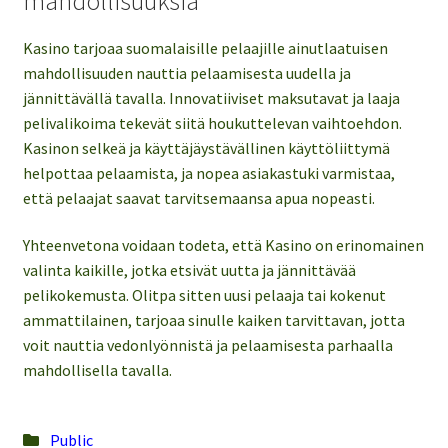
mahdollisuuksia
Kasino tarjoaa suomalaisille pelaajille ainutlaatuisen
mahdollisuuden nauttia pelaamisesta uudella ja
jännittävällä tavalla. Innovatiiviset maksutavat ja laaja
pelivalikoima tekevät siitä houkuttelevan vaihtoehdon.
Kasinon selkeä ja käyttäjäystävällinen käyttöliittymä
helpottaa pelaamista, ja nopea asiakastuki varmistaa,
että pelaajat saavat tarvitsemaansa apua nopeasti.
Yhteenvetona voidaan todeta, että Kasino on erinomainen
valinta kaikille, jotka etsivät uutta ja jännittävää
pelikokemusta. Olitpa sitten uusi pelaaja tai kokenut
ammattilainen, tarjoaa sinulle kaiken tarvittavan, jotta
voit nauttia vedonlyönnistä ja pelaamisesta parhaalla
mahdollisella tavalla.
Posted
Public