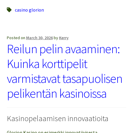
in
Tagged
casino glorion
Posted on
March 30, 2026
by
Kerry
Reilun pelin avaaminen:
Kuinka korttipelit
varmistavat tasapuolisen
pelikentän kasinoissa
Kasinopelaamisen innovaatioita
Glorion Kasino on esimerkki innovatiivisesta