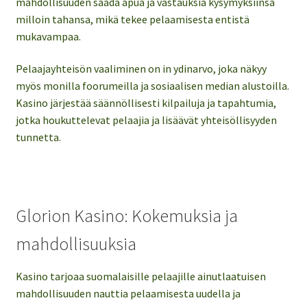
mahdollisuuden saada apua ja vastauksia kysymyksiinsä
milloin tahansa, mikä tekee pelaamisesta entistä
mukavampaa.
Pelaajayhteisön vaaliminen on in ydinarvo, joka näkyy
myös monilla foorumeilla ja sosiaalisen median alustoilla.
Kasino järjestää säännöllisesti kilpailuja ja tapahtumia,
jotka houkuttelevat pelaajia ja lisäävät yhteisöllisyyden
tunnetta.
Glorion Kasino: Kokemuksia ja
mahdollisuuksia
Kasino tarjoaa suomalaisille pelaajille ainutlaatuisen
mahdollisuuden nauttia pelaamisesta uudella ja