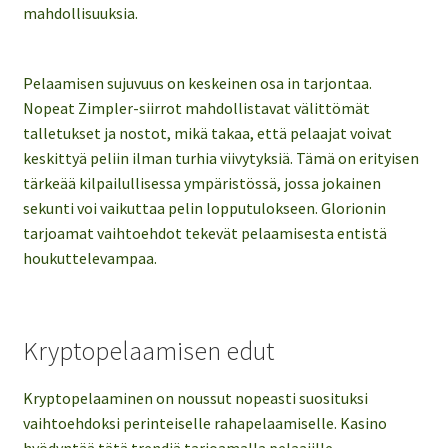
mahdollisuuksia.
Pelaamisen sujuvuus on keskeinen osa in tarjontaa.
Nopeat Zimpler-siirrot mahdollistavat välittömät
talletukset ja nostot, mikä takaa, että pelaajat voivat
keskittyä peliin ilman turhia viivytyksiä. Tämä on erityisen
tärkeää kilpailullisessa ympäristössä, jossa jokainen
sekunti voi vaikuttaa pelin lopputulokseen. Glorionin
tarjoamat vaihtoehdot tekevät pelaamisesta entistä
houkuttelevampaa.
Kryptopelaamisen edut
Kryptopelaaminen on noussut nopeasti suosituksi
vaihtoehdoksi perinteiselle rahapelaamiselle. Kasino
hyödyntää tätä trendiä tarjoamalla pelaajille