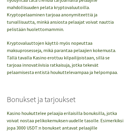
mahdollisuuden pelata kryptovaluutoilla.
Kryptopelaaminen tarjoaa anonymiteettiä ja
turvallisuutta, minkä ansiosta pelaajat voivat nauttia
pelistään huolettomammin.
Kryptovaluuttojen käyttö myös nopeuttaa
maksuprosesseja, mikä parantaa pelaajien kokemusta.
Tällä tavalla Kasino erottuu kilpailijoistaan, sillä se
tarjoaa innovatiivisia ratkaisuja, jotka tekevät
pelaamisesta entistä houkuttelevampaa ja helpompaa.
Bonukset ja tarjoukset
Kasino houkuttelee pelaajia erilaisilla bonuksilla, jotka
voivat nostaa pelikokemuksen uudelle tasolle. Esimerkiksi
jopa 3000 USDT:n bonukset antavat pelaajille