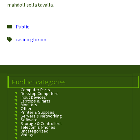
mahdollisella tavalla.
Posted
Public
in
Tagged
casino glorion
Product categories
Computer Parts
Dekstop Computers
Input Devices
Laptops & Parts
Monitors
Other
Printer & Supplies
Servers & Networking
Software
Storage & Controllers
Telecom & Phones
Uncategorized
Vintage