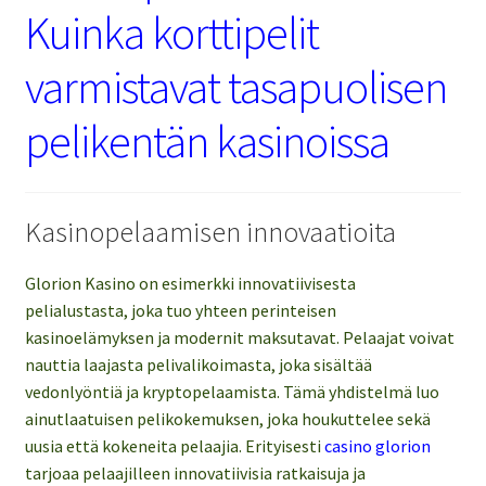
Kuinka korttipelit
varmistavat tasapuolisen
pelikentän kasinoissa
Kasinopelaamisen innovaatioita
Glorion Kasino on esimerkki innovatiivisesta
pelialustasta, joka tuo yhteen perinteisen
kasinoelämyksen ja modernit maksutavat. Pelaajat voivat
nauttia laajasta pelivalikoimasta, joka sisältää
vedonlyöntiä ja kryptopelaamista. Tämä yhdistelmä luo
ainutlaatuisen pelikokemuksen, joka houkuttelee sekä
uusia että kokeneita pelaajia. Erityisesti
casino glorion
tarjoaa pelaajilleen innovatiivisia ratkaisuja ja