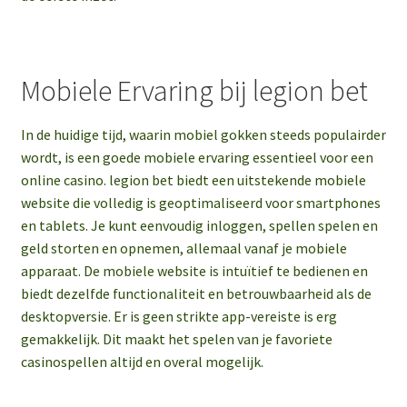
Mobiele Ervaring bij legion bet
In de huidige tijd, waarin mobiel gokken steeds populairder
wordt, is een goede mobiele ervaring essentieel voor een
online casino. legion bet biedt een uitstekende mobiele
website die volledig is geoptimaliseerd voor smartphones
en tablets. Je kunt eenvoudig inloggen, spellen spelen en
geld storten en opnemen, allemaal vanaf je mobiele
apparaat. De mobiele website is intuïtief te bedienen en
biedt dezelfde functionaliteit en betrouwbaarheid als de
desktopversie. Er is geen strikte app-vereiste is erg
gemakkelijk. Dit maakt het spelen van je favoriete
casinospellen altijd en overal mogelijk.