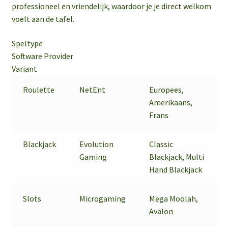
professioneel en vriendelijk, waardoor je je direct welkom
voelt aan de tafel.
Speltype
Software Provider
Variant
Roulette
NetEnt
Europees,
Amerikaans,
Frans
Blackjack
Evolution
Classic
Gaming
Blackjack, Multi
Hand Blackjack
Slots
Microgaming
Mega Moolah,
Avalon