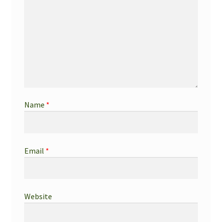
Name
*
Email
*
Website