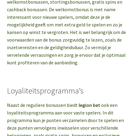
welkomstbonussen, stortingsbonussen, gratis spins en
cashback bonussen. De welkomstbonus is met name
interessant voor nieuwe spelers, omdat deze je de
mogelijkheid geeft om met extra geld te spelen en zo je
kansen op winst te vergroten. Het is wel belangrijk om de
voorwaarden van de bonus zorgvuldig te lezen, zoals de
inzetvereisten en de geldigheidsduur. Zo vermijd je
vervelende verrassingen en zorg je ervoor dat je optimaal
kunt profiteren van de aanbieding.
Loyaliteitsprogramma’s
Naast de reguliere bonussen biedt
legion bet
ook een
loyaliteitsprogramma aan voor vaste spelers. In dit
programma kun je punten verzamelen door te spelen en
deze punten vervolgens inwisselen voor verschillende
beloningen, zoals gratis spins, bonussen en exclusieve