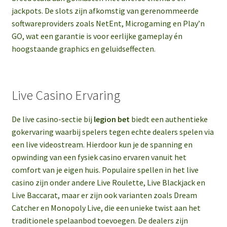
jackpots. De slots zijn afkomstig van gerenommeerde
softwareproviders zoals NetEnt, Microgaming en Play’n
GO, wat een garantie is voor eerlijke gameplay én
hoogstaande graphics en geluidseffecten.
Live Casino Ervaring
De live casino-sectie bij
legion bet
biedt een authentieke
gokervaring waarbij spelers tegen echte dealers spelen via
een live videostream. Hierdoor kun je de spanning en
opwinding van een fysiek casino ervaren vanuit het
comfort van je eigen huis. Populaire spellen in het live
casino zijn onder andere Live Roulette, Live Blackjack en
Live Baccarat, maar er zijn ook varianten zoals Dream
Catcher en Monopoly Live, die een unieke twist aan het
traditionele spelaanbod toevoegen. De dealers zijn