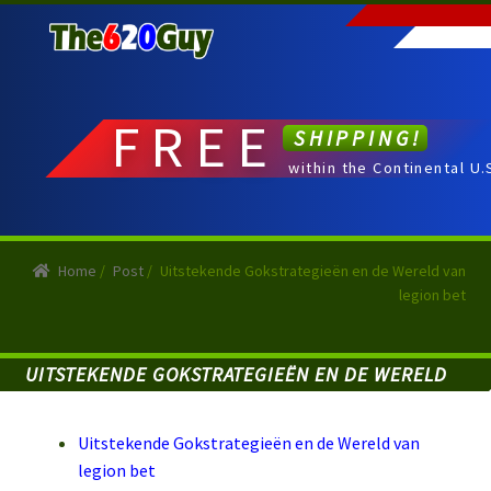
Skip
Skip
to
to
navigation
content
FREE
SHIPPING!
within the Continental U.
Home
/
Post
/
Uitstekende Gokstrategieën en de Wereld van
legion bet
UITSTEKENDE GOKSTRATEGIEËN EN DE WERELD
Posted on
May 8, 2026
by
Kerry
—
Leave a comment
VAN LEGION BET
Uitstekende Gokstrategieën en de Wereld van
legion bet