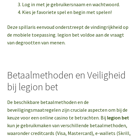
Log in met je gebruikersnaam en wachtwoord.
Kies je favoriete spel en begin met spelen!
Deze spillaris eenvoud onderstreept de vindingrijkheid op
de mobiele toepassing. legion bet voldoe aan de vraagt
van degrootten van menen.
Betaalmethoden en Veiligheid
bij legion bet
De beschikbare betaalmethoden en de
beveiligingsmaatregelen zijn cruciale aspecten om bij de
keuze voor een online casino te betrachten. Bij
legion bet
kun je gebruikmaken van verschillende betaalmethoden,
waaronder creditcards (Visa, Mastercard), e-wallets (Skrill,