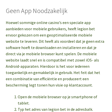
Geen App Noodzakelijk
Hoewel sommige online casino’s een speciale app
aanbieden voor mobiele gebruikers, heeft legion bet
ervoor gekozen om een geoptimaliseerde mobiele
website te leveren. Dit heeft als voordeel dat je geen extra
software hoeft te downloaden en installeren en dat je
direct via je mobiele browser kunt spelen. De mobiele
website laadt snel en is compatibel met zowel iOS- als
Android-apparaten. Hierdoor is het voor iedereen
toegankelijk en gemakkelijk in gebruik. Het feit dat het
een combinatie van efficiëntie en produceert een
bescherming legt tonen hun visie op klantaccount.
Open de mobiele browser op je smartphone of
tablet.
Typ het adres van legion bet in de adresbalk.