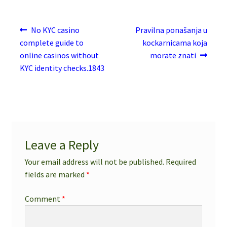
in
Post
Previous
Next
No KYC casino
Pravilna ponašanja u
post:
post:
navigation
complete guide to
kockarnicama koja
online casinos without
morate znati
KYC identity checks.1843
Leave a Reply
Your email address will not be published.
Required
fields are marked
*
Comment
*