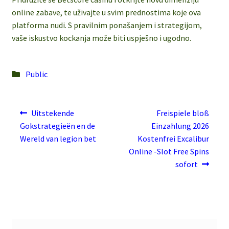
online zabave, te uživajte u svim prednostima koje ova
platforma nudi. S pravilnim ponašanjem i strategijom,
vaše iskustvo kockanja može biti uspješno i ugodno.
Posted
Public
in
Post
Previous
Next
Uitstekende
Freispiele bloß
post:
post:
navigation
Gokstrategieën en de
Einzahlung 2026
Wereld van legion bet
Kostenfrei Excalibur
Online -Slot Free Spins
sofort