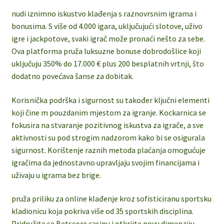
nudi iznimno iskustvo klađenja s raznovrsnim igrama i
bonusima. S više od 4.000 igara, uključujući slotove, uživo
igre i jackpotove, svaki igrač može pronaći nešto za sebe.
Ova platforma pruža luksuzne bonuse dobrodošlice koji
uključuju 350% do 17.000 € plus 200 besplatnih vrtnji, što
dodatno povećava šanse za dobitak.
Korisnička podrška i sigurnost su također ključni elementi
koji čine m pouzdanim mjestom za igranje. Kockarnica se
fokusira na stvaranje pozitivnog iskustva za igrače, a sve
aktivnosti su pod strogim nadzorom kako bi se osigurala
sigurnost. Korištenje raznih metoda plaćanja omogućuje
igračima da jednostavno upravljaju svojim financijama i
uživaju u igrama bez brige.
pruža priliku za online klađenje kroz sofisticiranu sportsku
kladionicu koja pokriva više od 35 sportskih disciplina.
Pridružite se Betscore casinu i otkrijte novu dimenziju