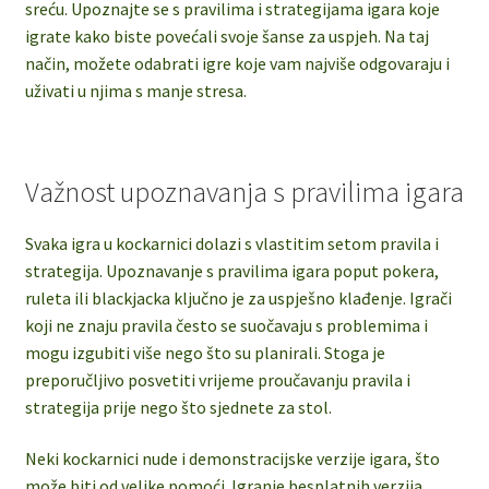
sreću. Upoznajte se s pravilima i strategijama igara koje
igrate kako biste povećali svoje šanse za uspjeh. Na taj
način, možete odabrati igre koje vam najviše odgovaraju i
uživati u njima s manje stresa.
Važnost upoznavanja s pravilima igara
Svaka igra u kockarnici dolazi s vlastitim setom pravila i
strategija. Upoznavanje s pravilima igara poput pokera,
ruleta ili blackjacka ključno je za uspješno klađenje. Igrači
koji ne znaju pravila često se suočavaju s problemima i
mogu izgubiti više nego što su planirali. Stoga je
preporučljivo posvetiti vrijeme proučavanju pravila i
strategija prije nego što sjednete za stol.
Neki kockarnici nude i demonstracijske verzije igara, što
može biti od velike pomoći. Igranje besplatnih verzija