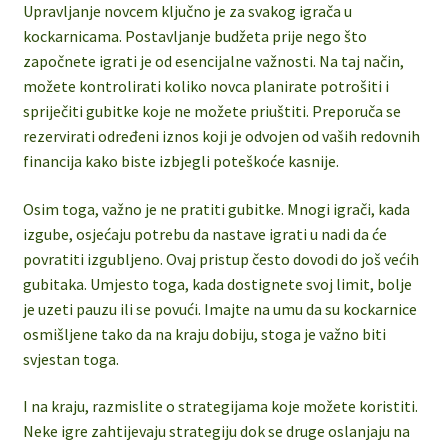
Upravljanje novcem ključno je za svakog igrača u
kockarnicama. Postavljanje budžeta prije nego što
započnete igrati je od esencijalne važnosti. Na taj način,
možete kontrolirati koliko novca planirate potrošiti i
spriječiti gubitke koje ne možete priuštiti. Preporuča se
rezervirati određeni iznos koji je odvojen od vaših redovnih
financija kako biste izbjegli poteškoće kasnije.
Osim toga, važno je ne pratiti gubitke. Mnogi igrači, kada
izgube, osjećaju potrebu da nastave igrati u nadi da će
povratiti izgubljeno. Ovaj pristup često dovodi do još većih
gubitaka. Umjesto toga, kada dostignete svoj limit, bolje
je uzeti pauzu ili se povući. Imajte na umu da su kockarnice
osmišljene tako da na kraju dobiju, stoga je važno biti
svjestan toga.
I na kraju, razmislite o strategijama koje možete koristiti.
Neke igre zahtijevaju strategiju dok se druge oslanjaju na