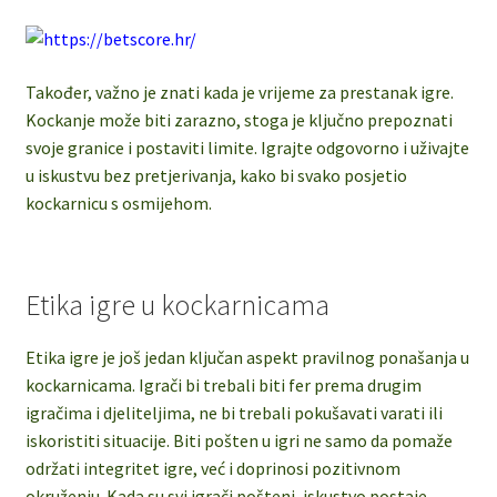
Također, važno je znati kada je vrijeme za prestanak igre.
Kockanje može biti zarazno, stoga je ključno prepoznati
svoje granice i postaviti limite. Igrajte odgovorno i uživajte
u iskustvu bez pretjerivanja, kako bi svako posjetio
kockarnicu s osmijehom.
Etika igre u kockarnicama
Etika igre je još jedan ključan aspekt pravilnog ponašanja u
kockarnicama. Igrači bi trebali biti fer prema drugim
igračima i djeliteljima, ne bi trebali pokušavati varati ili
iskoristiti situacije. Biti pošten u igri ne samo da pomaže
održati integritet igre, već i doprinosi pozitivnom
okruženju. Kada su svi igrači pošteni, iskustvo postaje