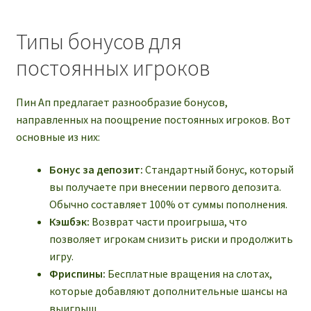
Типы бонусов для
постоянных игроков
Пин Ап предлагает разнообразие бонусов,
направленных на поощрение постоянных игроков. Вот
основные из них:
Бонус за депозит:
Стандартный бонус, который
вы получаете при внесении первого депозита.
Обычно составляет 100% от суммы пополнения.
Кэшбэк:
Возврат части проигрыша, что
позволяет игрокам снизить риски и продолжить
игру.
Фриспины:
Бесплатные вращения на слотах,
которые добавляют дополнительные шансы на
выигрыш.