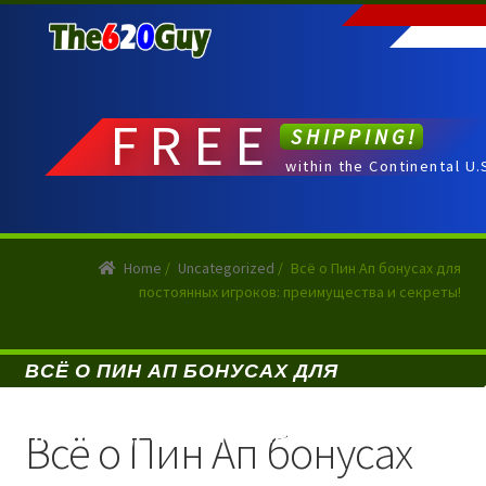
Skip
Skip
to
to
navigation
content
FREE
SHIPPING!
within the Continental U.
Home
/
Uncategorized
/
Всё о Пин Ап бонусах для
постоянных игроков: преимущества и секреты!
ВСЁ О ПИН АП БОНУСАХ ДЛЯ
Posted on
April 13, 2026
by
—
Leave a comment
ПОСТОЯННЫХ ИГРОКОВ:
ПРЕИМУЩЕСТВА И СЕКРЕТЫ!
Всё о Пин Ап бонусах