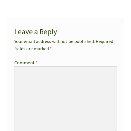
Leave a Reply
Your email address will not be published.
Required
fields are marked
*
Comment
*