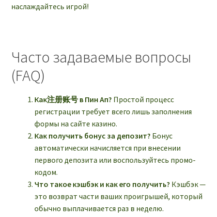
наслаждайтесь игрой!
Часто задаваемые вопросы
(FAQ)
Как注册账号 в Пин Ап?
Простой процесс
регистрации требует всего лишь заполнения
формы на сайте казино.
Как получить бонус за депозит?
Бонус
автоматически начисляется при внесении
первого депозита или воспользуйтесь промо-
кодом.
Что такое кэшбэк и как его получить?
Кэшбэк —
это возврат части ваших проигрышей, который
обычно выплачивается раз в неделю.