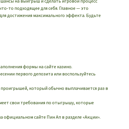
и шансы на выигрыш и сделать игровой процесс
то-то подходящее для себя. Главное — это
 для достижения максимального эффекта. Будьте
аполнения формы на сайте казино.
несении первого депозита или воспользуйтесь
 проигрышей, который обычно выплачивается раз в
меет свои требования по отыгрышу, которые
а официальном сайте Пин Ап в разделе «Акции».