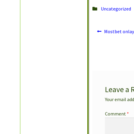
Posted
Uncategorized
in
Post
Previous
Mostbet onlay
post:
navigation
Leave a 
Your email add
Comment
*