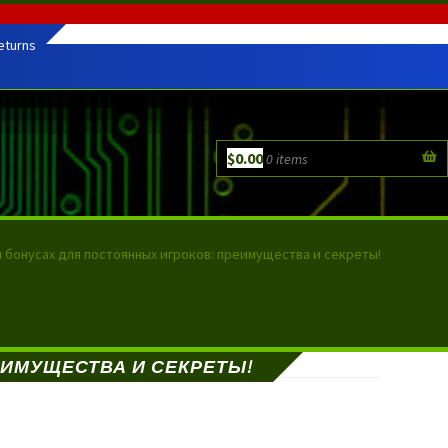
eturns
$
0.00
0 items
п бонусах для постоянных игроков: преимущества и секреты!
ЕИМУЩЕСТВА И СЕКРЕТЫ!