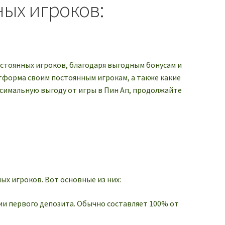
ных игроков:
остоянных игроков, благодаря выгодным бонусам и
атформа своим постоянным игрокам, а также какие
ксимальную выгоду от игры в Пин Ап, продолжайте
х игроков. Вот основные из них:
и первого депозита. Обычно составляет 100% от