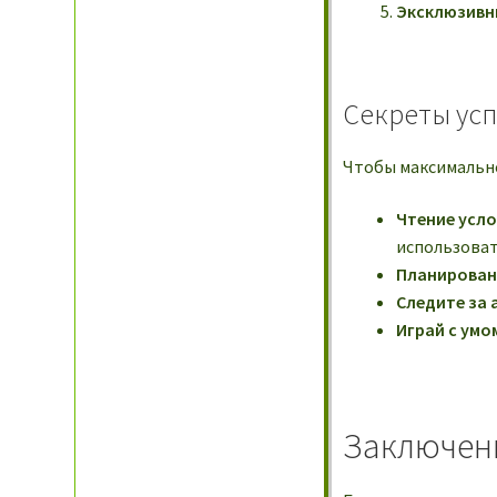
Эксклюзивн
Секреты ус
Чтобы максимально
Чтение усло
использоват
Планирован
Следите за 
Играй с умо
Заключен