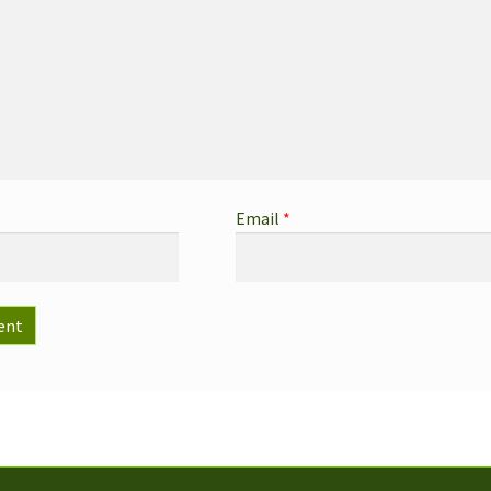
Email
*