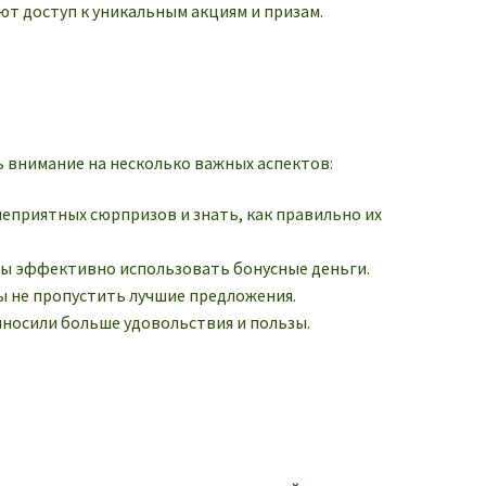
т доступ к уникальным акциям и призам.
 внимание на несколько важных аспектов:
еприятных сюрпризов и знать, как правильно их
обы эффективно использовать бонусные деньги.
ы не пропустить лучшие предложения.
иносили больше удовольствия и пользы.