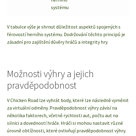
systému
V tabulce výše je shrnut důležitost aspektů spojených s
férovostí herního systému. Dodržování těchto principů je
zásadní pro zajištění důvěry hráčů a integrity hry.
Možnosti výhry a jejich
pravděpodobnost
V Chicken Road lze vyhrát body, které lze následně vyměnit
za virtuální odměny. Pravděpodobnost výhry závisí na
několika faktorech, včetně rychlosti aut, počtu aut na
silnici a dovedností hráče. Hráči si mohou nastavit různé
úrovně obtížnosti, které ovlivňují pravděpodobnost výhry.