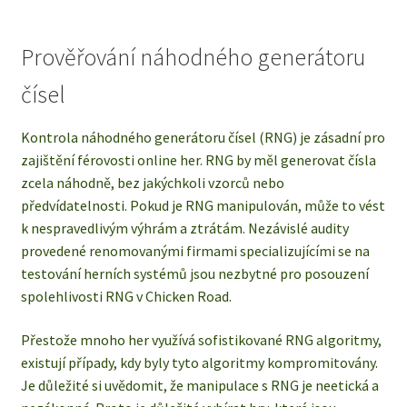
Prověřování náhodného generátoru
čísel
Kontrola náhodného generátoru čísel (RNG) je zásadní pro
zajištění férovosti online her. RNG by měl generovat čísla
zcela náhodně, bez jakýchkoli vzorců nebo
předvídatelnosti. Pokud je RNG manipulován, může to vést
k nespravedlivým výhrám a ztrátám. Nezávislé audity
provedené renomovanými firmami specializujícími se na
testování herních systémů jsou nezbytné pro posouzení
spolehlivosti RNG v Chicken Road.
Přestože mnoho her využívá sofistikované RNG algoritmy,
existují případy, kdy byly tyto algoritmy kompromitovány.
Je důležité si uvědomit, že manipulace s RNG je neetická a