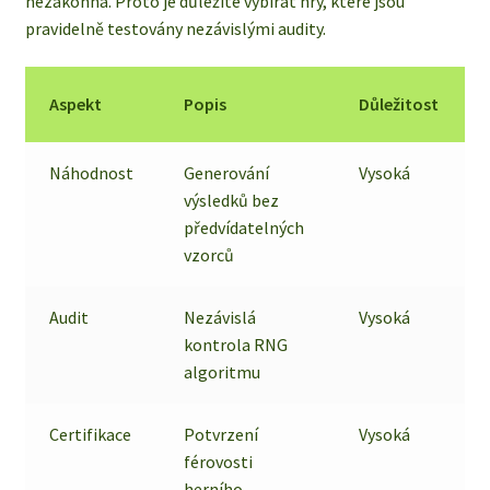
nezákonná. Proto je důležité vybírat hry, které jsou
pravidelně testovány nezávislými audity.
Aspekt
Popis
Důležitost
Náhodnost
Generování
Vysoká
výsledků bez
předvídatelných
vzorců
Audit
Nezávislá
Vysoká
kontrola RNG
algoritmu
Certifikace
Potvrzení
Vysoká
férovosti
herního