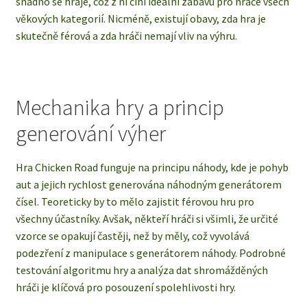
snadno se hraje, což z ní činí ideální zábavu pro hráče všech
věkových kategorií. Nicméně, existují obavy, zda hra je
skutečně férová a zda hráči nemají vliv na výhru.
Mechanika hry a princip
generování výher
Hra Chicken Road funguje na principu náhody, kde je pohyb
aut a jejich rychlost generována náhodným generátorem
čísel. Teoreticky by to mělo zajistit férovou hru pro
všechny účastníky. Avšak, někteří hráči si všimli, že určité
vzorce se opakují častěji, než by měly, což vyvolává
podezření z manipulace s generátorem náhody. Podrobné
testování algoritmu hry a analýza dat shromážděných
hráči je klíčová pro posouzení spolehlivosti hry.