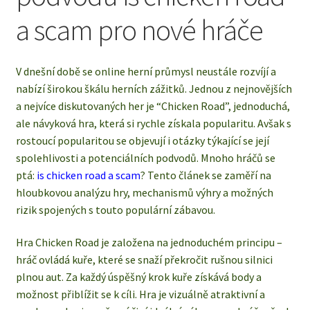
a scam pro nové hráče
V dnešní době se online herní průmysl neustále rozvíjí a
nabízí širokou škálu herních zážitků. Jednou z nejnovějších
a nejvíce diskutovaných her je “Chicken Road”, jednoduchá,
ale návyková hra, která si rychle získala popularitu. Avšak s
rostoucí popularitou se objevují i otázky týkající se její
spolehlivosti a potenciálních podvodů. Mnoho hráčů se
ptá:
is chicken road a scam
? Tento článek se zaměří na
hloubkovou analýzu hry, mechanismů výhry a možných
rizik spojených s touto populární zábavou.
Hra Chicken Road je založena na jednoduchém principu –
hráč ovládá kuře, které se snaží překročit rušnou silnici
plnou aut. Za každý úspěšný krok kuře získává body a
možnost přiblížit se k cíli. Hra je vizuálně atraktivní a