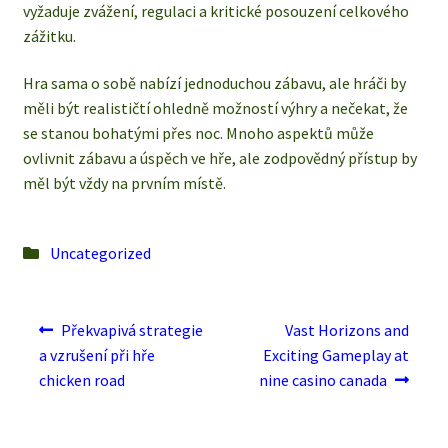
vyžaduje zvážení, regulaci a kritické posouzení celkového
zážitku.
Hra sama o sobě nabízí jednoduchou zábavu, ale hráči by
měli být realističtí ohledně možností výhry a nečekat, že
se stanou bohatými přes noc. Mnoho aspektů může
ovlivnit zábavu a úspěch ve hře, ale zodpovědný přístup by
měl být vždy na prvním místě.
Posted
Uncategorized
in
Post
Previous
Next
Překvapivá strategie
Vast Horizons and
post:
post:
navigation
a vzrušení při hře
Exciting Gameplay at
chicken road
nine casino canada