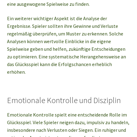
eine ausgewogene Spielweise zu finden.
Ein weiterer wichtiger Aspekt ist die Analyse der
Ergebnisse. Spieler sollten ihre Gewinne und Verluste
regelmäßig überprüfen, um Muster zu erkennen. Solche
Analysen können wertvolle Einblicke in die eigene
Spielweise geben und helfen, zukünftige Entscheidungen
zu optimieren. Eine systematische Herangehensweise an
das Glücksspiel kann die Erfolgschancen erheblich
erhöhen.
Emotionale Kontrolle und Disziplin
Emotionale Kontrolle spielt eine entscheidende Rolle im
Glücksspiel. Viele Spieler neigen dazu, impulsiv zu handeln,
insbesondere nach Verlusten oder Siegen. Ein ruhiger und