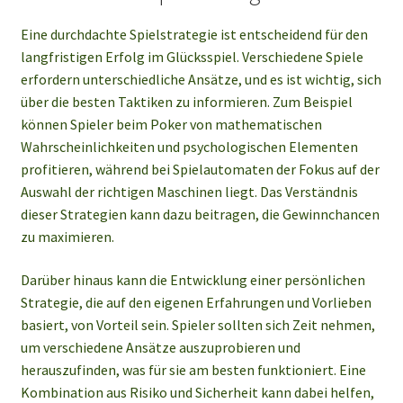
Eine durchdachte Spielstrategie ist entscheidend für den
langfristigen Erfolg im Glücksspiel. Verschiedene Spiele
erfordern unterschiedliche Ansätze, und es ist wichtig, sich
über die besten Taktiken zu informieren. Zum Beispiel
können Spieler beim Poker von mathematischen
Wahrscheinlichkeiten und psychologischen Elementen
profitieren, während bei Spielautomaten der Fokus auf der
Auswahl der richtigen Maschinen liegt. Das Verständnis
dieser Strategien kann dazu beitragen, die Gewinnchancen
zu maximieren.
Darüber hinaus kann die Entwicklung einer persönlichen
Strategie, die auf den eigenen Erfahrungen und Vorlieben
basiert, von Vorteil sein. Spieler sollten sich Zeit nehmen,
um verschiedene Ansätze auszuprobieren und
herauszufinden, was für sie am besten funktioniert. Eine
Kombination aus Risiko und Sicherheit kann dabei helfen,