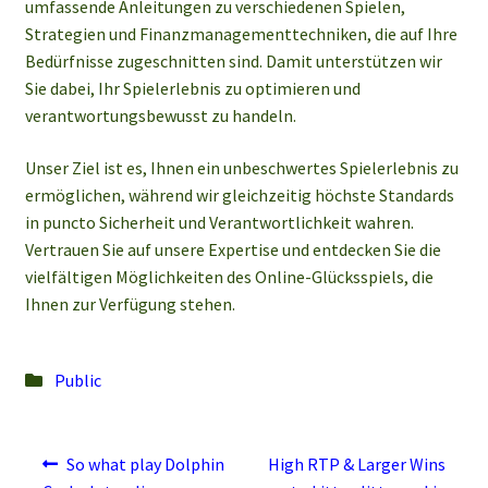
umfassende Anleitungen zu verschiedenen Spielen,
Strategien und Finanzmanagementtechniken, die auf Ihre
Bedürfnisse zugeschnitten sind. Damit unterstützen wir
Sie dabei, Ihr Spielerlebnis zu optimieren und
verantwortungsbewusst zu handeln.
Unser Ziel ist es, Ihnen ein unbeschwertes Spielerlebnis zu
ermöglichen, während wir gleichzeitig höchste Standards
in puncto Sicherheit und Verantwortlichkeit wahren.
Vertrauen Sie auf unsere Expertise und entdecken Sie die
vielfältigen Möglichkeiten des Online-Glücksspiels, die
Ihnen zur Verfügung stehen.
Posted
Public
in
Post
Previous
Next
So what play Dolphin
High RTP & Larger Wins