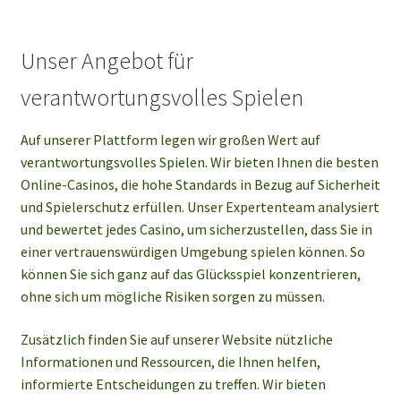
Unser Angebot für
verantwortungsvolles Spielen
Auf unserer Plattform legen wir großen Wert auf
verantwortungsvolles Spielen. Wir bieten Ihnen die besten
Online-Casinos, die hohe Standards in Bezug auf Sicherheit
und Spielerschutz erfüllen. Unser Expertenteam analysiert
und bewertet jedes Casino, um sicherzustellen, dass Sie in
einer vertrauenswürdigen Umgebung spielen können. So
können Sie sich ganz auf das Glücksspiel konzentrieren,
ohne sich um mögliche Risiken sorgen zu müssen.
Zusätzlich finden Sie auf unserer Website nützliche
Informationen und Ressourcen, die Ihnen helfen,
informierte Entscheidungen zu treffen. Wir bieten