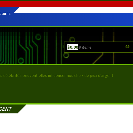
eturns
$
0.00
0 items
s célébrités peuvent-elles influencer nos choix de jeux d'argent
RGENT