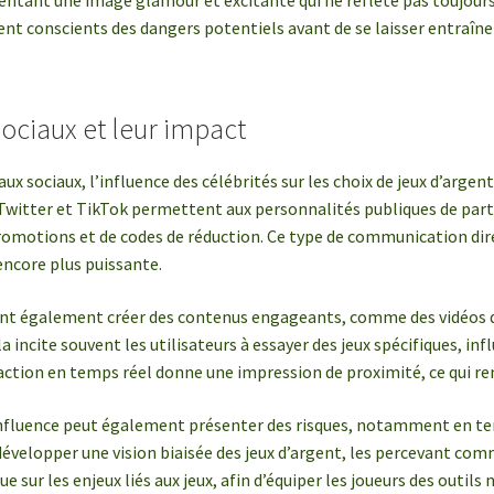
sentant une image glamour et excitante qui ne reflète pas toujours la
 conscients des dangers potentiels avant de se laisser entraîner
ociaux et leur impact
eaux sociaux, l’influence des célébrités sur les choix de jeux d’arg
itter et TikTok permettent aux personnalités publiques de part
motions et de codes de réduction. Ce type de communication direc
encore plus puissante.
ent également créer des contenus engageants, comme des vidéos de
ela incite souvent les utilisateurs à essayer des jeux spécifiques,
eraction en temps réel donne une impression de proximité, ce qui ren
nfluence peut également présenter des risques, notamment en term
développer une vision biaisée des jeux d’argent, les percevant com
e sur les enjeux liés aux jeux, afin d’équiper les joueurs des outils 