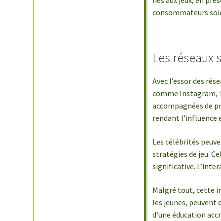
liés aux jeux, en pré
consommateurs soient
Les réseaux s
Avec l’essor des rés
comme Instagram, Tw
accompagnées de pro
rendant l’influence 
Les célébrités peuv
stratégies de jeu. C
significative. L’int
Malgré tout, cette i
les jeunes, peuvent 
d’une éducation accru