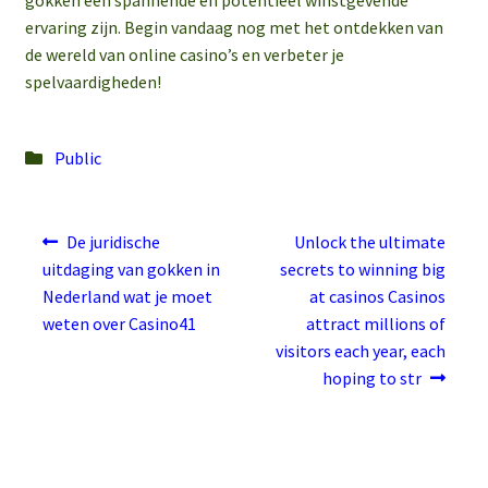
ervaring zijn. Begin vandaag nog met het ontdekken van
de wereld van online casino’s en verbeter je
spelvaardigheden!
Posted
Public
in
Post
Previous
Next
De juridische
Unlock the ultimate
post:
post:
navigation
uitdaging van gokken in
secrets to winning big
Nederland wat je moet
at casinos Casinos
weten over Casino41
attract millions of
visitors each year, each
hoping to str