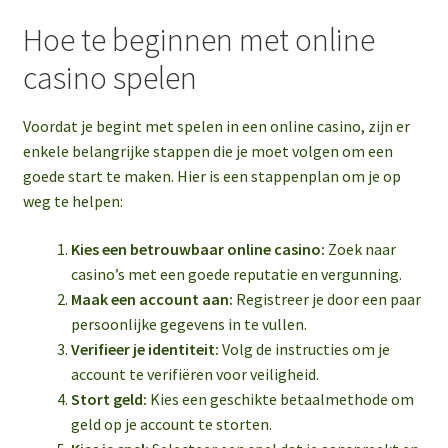
Hoe te beginnen met online
casino spelen
Voordat je begint met spelen in een online casino, zijn er
enkele belangrijke stappen die je moet volgen om een
goede start te maken. Hier is een stappenplan om je op
weg te helpen:
Kies een betrouwbaar online casino:
Zoek naar
casino’s met een goede reputatie en vergunning.
Maak een account aan:
Registreer je door een paar
persoonlijke gegevens in te vullen.
Verifieer je identiteit:
Volg de instructies om je
account te verifiëren voor veiligheid.
Stort geld:
Kies een geschikte betaalmethode om
geld op je account te storten.