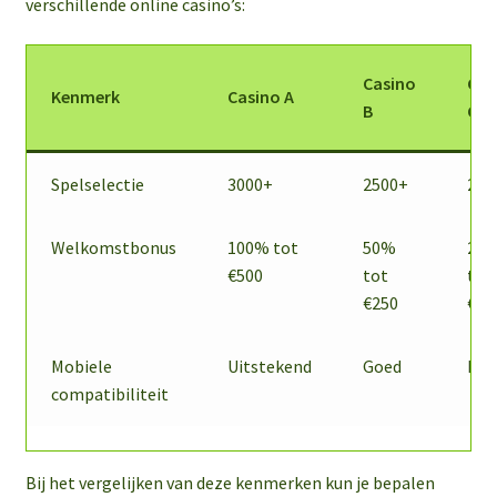
verschillende online casino’s:
Casino
Cas
Kenmerk
Casino A
B
C
Spelselectie
3000+
2500+
200
Welkomstbonus
100% tot
50%
20
€500
tot
tot
€250
€30
Mobiele
Uitstekend
Goed
Bep
compatibiliteit
Bij het vergelijken van deze kenmerken kun je bepalen