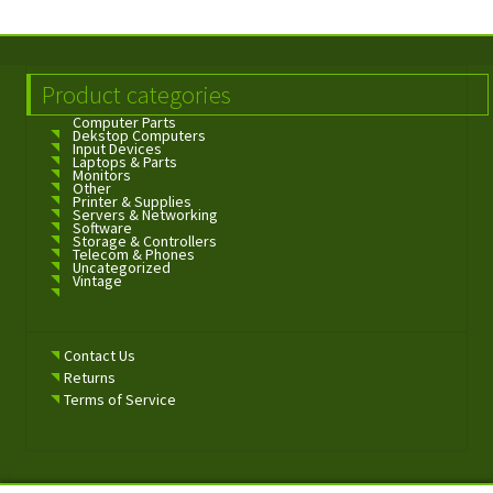
Product categories
Computer Parts
Dekstop Computers
Input Devices
Laptops & Parts
Monitors
Other
Printer & Supplies
Servers & Networking
Software
Storage & Controllers
Telecom & Phones
Uncategorized
Vintage
Contact Us
Returns
Terms of Service