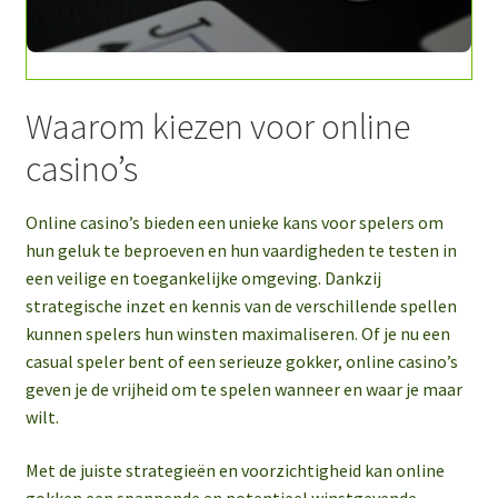
Waarom kiezen voor online
casino’s
Online casino’s bieden een unieke kans voor spelers om
hun geluk te beproeven en hun vaardigheden te testen in
een veilige en toegankelijke omgeving. Dankzij
strategische inzet en kennis van de verschillende spellen
kunnen spelers hun winsten maximaliseren. Of je nu een
casual speler bent of een serieuze gokker, online casino’s
geven je de vrijheid om te spelen wanneer en waar je maar
wilt.
Met de juiste strategieën en voorzichtigheid kan online
gokken een spannende en potentieel winstgevende