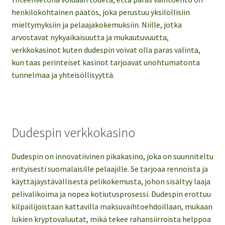
henkilökohtainen päätös, joka perustuu yksilöllisiin
mieltymyksiin ja pelaajakokemuksiin. Niille, jotka
arvostavat nykyaikaisuutta ja mukautuvuutta,
verkkokasinot kuten dudespin voivat olla paras valinta,
kun taas perinteiset kasinot tarjoavat unohtumatonta
tunnelmaa ja yhteisöllisyyttä.
Dudespin verkkokasino
Dudespin on innovatiivinen pikakasino, joka on suunniteltu
erityisesti suomalaisille pelaajille. Se tarjoaa rennoista ja
käyttäjäystävällisestä pelikokemusta, johon sisältyy laaja
pelivalikoima ja nopea kotiutusprosessi. Dudespin erottuu
kilpailijoistaan kattavilla maksuvaihtoehdoillaan, mukaan
lukien kryptovaluutat, mikä tekee rahansiirroista helppoa