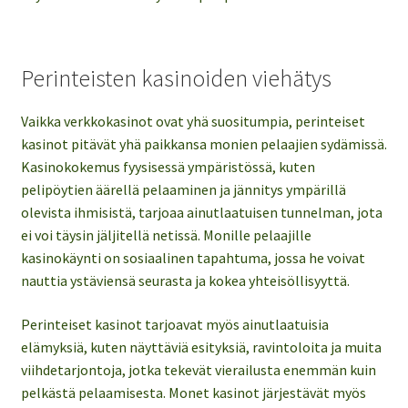
Perinteisten kasinoiden viehätys
Vaikka verkkokasinot ovat yhä suositumpia, perinteiset
kasinot pitävät yhä paikkansa monien pelaajien sydämissä.
Kasinokokemus fyysisessä ympäristössä, kuten
pelipöytien äärellä pelaaminen ja jännitys ympärillä
olevista ihmisistä, tarjoaa ainutlaatuisen tunnelman, jota
ei voi täysin jäljitellä netissä. Monille pelaajille
kasinokäynti on sosiaalinen tapahtuma, jossa he voivat
nauttia ystäviensä seurasta ja kokea yhteisöllisyyttä.
Perinteiset kasinot tarjoavat myös ainutlaatuisia
elämyksiä, kuten näyttäviä esityksiä, ravintoloita ja muita
viihdetarjontoja, jotka tekevät vierailusta enemmän kuin
pelkästä pelaamisesta. Monet kasinot järjestävät myös